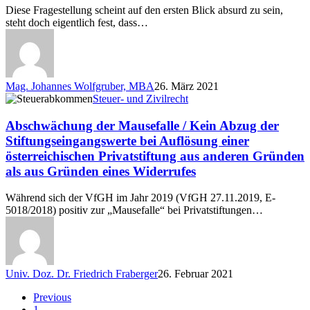
vornehmen?
Diese Fragestellung scheint auf den ersten Blick absurd zu sein,
steht doch eigentlich fest, dass…
Mag. Johannes Wolfgruber, MBA
26. März 2021
Abschwächung
Steuer- und Zivilrecht
der
Mausefalle
Abschwächung der Mausefalle / Kein Abzug der
/
Stiftungseingangswerte bei Auflösung einer
Kein
österreichischen Privatstiftung aus anderen Gründen
Abzug
als aus Gründen eines Widerrufes
der
Stiftungseingangswerte
bei
Während sich der VfGH im Jahr 2019 (VfGH 27.11.2019, E-
Auflösung
5018/2018) positiv zur „Mausefalle“ bei Privatstiftungen…
einer
österreichischen
Privatstiftung
aus
anderen
Univ. Doz. Dr. Friedrich Fraberger
26. Februar 2021
Gründen
als
Previous
aus
1