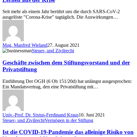
Seit mehr als einem Jahr berührt uns die durch SARS-CoV-2
ausgelöste "Corona-Krise" tagtäglich. Die Auswirkungen…
Mag. Manfred Wieland
27. August 2021
Geschäfte
Steuer- und Zivilrecht
zwischen
dem
Geschäfte zwischen dem Stiftungsvorstand und der
Stiftungsvorstand
Privatstiftung
und
der
Einführung Der OGH (6 Ob 151/20d) hat unlängst ausgesprochen:
Privatstiftung
Ein Mandatsvertrag, den eine Privatstiftung mit…
Univ.-Prof. Dr. Sixtus-Ferdinand Kraus
10. Juni 2021
Ist
Steuer- und Zivilrecht
Vermögen in der Stiftung
die
COVID-
Ist die COVID-19-Pandemie das alleinige Risiko von
19-