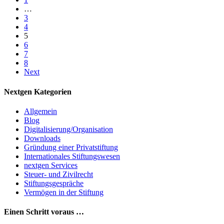
Gründen
…
eines
3
Widerrufes
4
5
6
7
8
Next
Nextgen Kategorien
Allgemein
Blog
Digitalisierung/Organisation
Downloads
Gründung einer Privatstiftung
Internationales Stiftungswesen
nextgen Services
Steuer- und Zivilrecht
Stiftungsgespräche
Vermögen in der Stiftung
Einen Schritt voraus …