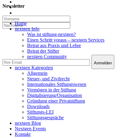
twitter
Newsletter
linkedin
email
Close
Home
Menu
nextgen Info
Was ist stiftung-nextgen?
Einen Schritt voraus – nextgen Services
Beirat aus Praxis und Lehre
Beirat der Stifter
nextgen Community
nextgen Services
nextgen Kategorien
Allgemein
Steuer- und Zivilrecht
Internationales Stiftungswesen
Vermögen in der Stiftung
Digitalisierung/Organisation
Gründung einer Privatstiftung
Downloads
Stiftungs-LEI
Stiftungsgespräche
nextgen Blog
Nextgen Events
Kontakt