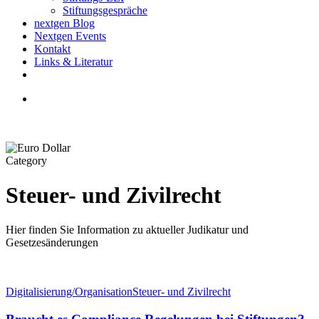
Stiftungsgespräche
nextgen Blog
Nextgen Events
Kontakt
Links & Literatur
twitter
email
search
Category
Steuer- und Zivilrecht
Hier finden Sie Information zu aktueller Judikatur und
Gesetzesänderungen
Braucht
Digitalisierung/Organisation
Steuer- und Zivilrecht
es
Compliance