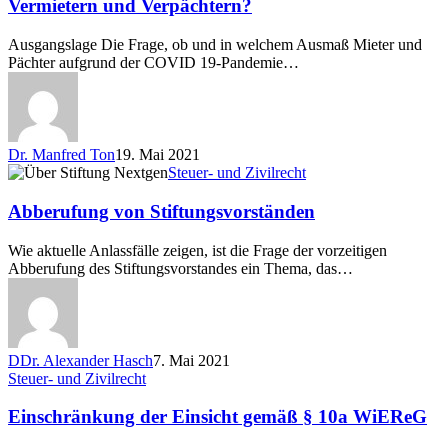
Vermietern und Verpächtern?
Pandemie
das
Ausgangslage Die Frage, ob und in welchem Ausmaß Mieter und
alleinige
Pächter aufgrund der COVID 19-Pandemie…
Risiko
von
Vermietern
und
Verpächtern?
Dr. Manfred Ton
19. Mai 2021
Abberufung
Steuer- und Zivilrecht
von
Stiftungsvorständen
Abberufung von Stiftungsvorständen
Wie aktuelle Anlassfälle zeigen, ist die Frage der vorzeitigen
Abberufung des Stiftungsvorstandes ein Thema, das…
DDr. Alexander Hasch
7. Mai 2021
Einschränkung
Steuer- und Zivilrecht
der
Einsicht
Einschränkung der Einsicht gemäß § 10a WiEReG
gemäß