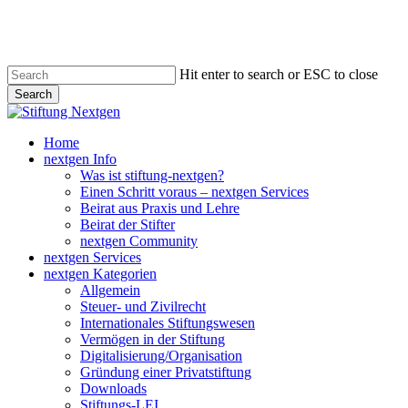
Skip
to
main
content
Hit enter to search or ESC to close
Search
Close
Search
search
Menu
Home
nextgen Info
Was ist stiftung-nextgen?
Einen Schritt voraus – nextgen Services
Beirat aus Praxis und Lehre
Beirat der Stifter
nextgen Community
nextgen Services
nextgen Kategorien
Allgemein
Steuer- und Zivilrecht
Internationales Stiftungswesen
Vermögen in der Stiftung
Digitalisierung/Organisation
Gründung einer Privatstiftung
Downloads
Stiftungs-LEI