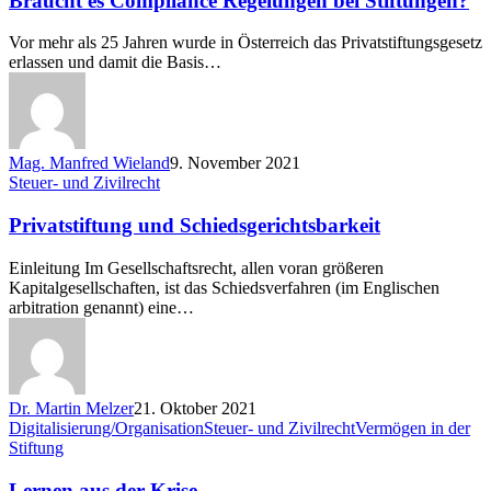
Braucht es Compliance Regelungen bei Stiftungen?
Regelungen
bei
Vor mehr als 25 Jahren wurde in Österreich das Privatstiftungsgesetz
Stiftungen?
erlassen und damit die Basis…
Mag. Manfred Wieland
9. November 2021
Privatstiftung
Steuer- und Zivilrecht
und
Schiedsgerichtsbarkeit
Privatstiftung und Schiedsgerichtsbarkeit
Einleitung Im Gesellschaftsrecht, allen voran größeren
Kapitalgesellschaften, ist das Schiedsverfahren (im Englischen
arbitration genannt) eine…
Dr. Martin Melzer
21. Oktober 2021
Lernen
Digitalisierung/Organisation
Steuer- und Zivilrecht
Vermögen in der
aus
Stiftung
der
Krise
Lernen aus der Krise