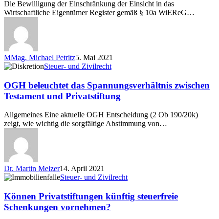
§
Die Bewilligung der Einschränkung der Einsicht in das
10a
Wirtschaftliche Eigentümer Register gemäß § 10a WiEReG…
WiEReG
MMag. Michael Petritz
5. Mai 2021
OGH
Steuer- und Zivilrecht
beleuchtet
das
OGH beleuchtet das Spannungsverhältnis zwischen
Spannungsverhältnis
Testament und Privatstiftung
zwischen
Testament
Allgemeines Eine aktuelle OGH Entscheidung (2 Ob 190/20k)
und
zeigt, wie wichtig die sorgfältige Abstimmung von…
Privatstiftung
Dr. Martin Melzer
14. April 2021
Können
Steuer- und Zivilrecht
Privatstiftungen
künftig
Können Privatstiftungen künftig steuerfreie
steuerfreie
Schenkungen vornehmen?
Schenkungen