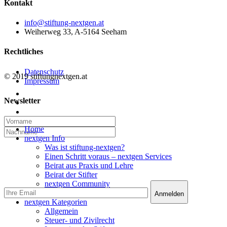
Kontakt
info@stiftung-nextgen.at
Weiherweg 33, A-5164 Seeham
Rechtliches
Datenschutz
© 2019 stiftungnextgen.at
Impressum
twitter
Newsletter
linkedin
email
Close
Home
Menu
nextgen Info
Was ist stiftung-nextgen?
Einen Schritt voraus – nextgen Services
Beirat aus Praxis und Lehre
Beirat der Stifter
nextgen Community
nextgen Services
nextgen Kategorien
Allgemein
Steuer- und Zivilrecht