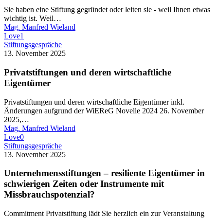
kann
Sie haben eine Stiftung gegründet oder leiten sie - weil Ihnen etwas
||
wichtig ist. Weil…
Stiftertreffen
Mag. Manfred Wieland
Linz
Love
1
Juni
Privatstiftungen
Stiftungsgespräche
26
und
13. November 2025
deren
wirtschaftliche
Privatstiftungen und deren wirtschaftliche
Eigentümer
Eigentümer
Privatstiftungen und deren wirtschaftliche Eigentümer inkl.
Änderungen aufgrund der WiEReG Novelle 2024 26. November
2025,…
Mag. Manfred Wieland
Love
0
Unternehmensstiftungen
Stiftungsgespräche
–
13. November 2025
resiliente
Eigentümer
Unternehmensstiftungen – resiliente Eigentümer in
in
schwierigen Zeiten oder Instrumente mit
schwierigen
Missbrauchspotenzial?
Zeiten
oder
Commitment Privatstiftung lädt Sie herzlich ein zur Veranstaltung
Instrumente