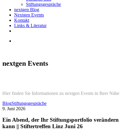
Stiftungsgespräche
nextgen Blog
Nextgen Events
Kontakt
Links & Literatur
twitter
email
search
nextgen Events
Hier finden Sie Informationen zu nextgen Events in Ihrer Nähe
Ein
Blog
Stiftungsgespräche
Abend,
9. Juni 2026
der
Ihr
Ein Abend, der Ihr Stiftungsportfolio verändern
Stiftungsportfolio
kann || Stiftertreffen Linz Juni 26
verändern