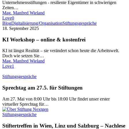
Unternehmensstiftungen - resiliente Eigentümer in schwierigen
mit
Zeiten…
Missbrauchspotenzial?
Mag. Manfred Wieland
Love
0
KI
Blog
Digitalisierung/Organisation
Stiftungsgespräche
Workshop
18. September 2025
–
online
KI Workshop – online & kostenfrei
&
kostenfrei
KI ist längst Realität – sie verändert schon heute die Arbeitswelt.
Doch wie setzen Sie…
Mag. Manfred Wieland
Love
1
Stiftungsgespräche
Sprechtag am 27.5. für Stiftungen
Am 27. Mai von 8:00 Uhr bis 18:00 Uhr findet unser erster
virtueller Sprechtag für…
Stiftungsgespräche
Stiftertreffen in Wien, Linz und Salzburg – Nachlese