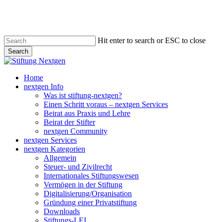
Skip
to
main
content
Hit enter to search or ESC to close
Search
Close
Search
search
Menu
Home
nextgen Info
Was ist stiftung-nextgen?
Einen Schritt voraus – nextgen Services
Beirat aus Praxis und Lehre
Beirat der Stifter
nextgen Community
nextgen Services
nextgen Kategorien
Allgemein
Steuer- und Zivilrecht
Internationales Stiftungswesen
Vermögen in der Stiftung
Digitalisierung/Organisation
Gründung einer Privatstiftung
Downloads
Stiftungs-LEI