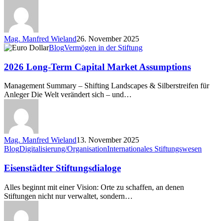
Mag. Manfred Wieland
26. November 2025
2026
Blog
Vermögen in der Stiftung
Long-
Term
2026 Long-Term Capital Market Assumptions
Capital
Market
Management Summary – Shifting Landscapes & Silberstreifen für
Assumptions
Anleger Die Welt verändert sich – und…
Mag. Manfred Wieland
13. November 2025
Eisenstädter
Blog
Digitalisierung/Organisation
Internationales Stiftungswesen
Stiftungsdialoge
Eisenstädter Stiftungsdialoge
Alles beginnt mit einer Vision: Orte zu schaffen, an denen
Stiftungen nicht nur verwaltet, sondern…