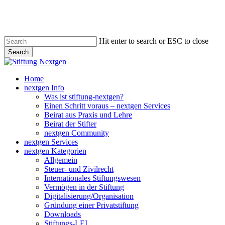
Skip
to
main
content
Hit enter to search or ESC to close
Search
Close
Search
search
Menu
Home
nextgen Info
Was ist stiftung-nextgen?
Einen Schritt voraus – nextgen Services
Beirat aus Praxis und Lehre
Beirat der Stifter
nextgen Community
nextgen Services
nextgen Kategorien
Allgemein
Steuer- und Zivilrecht
Internationales Stiftungswesen
Vermögen in der Stiftung
Digitalisierung/Organisation
Gründung einer Privatstiftung
Downloads
Stiftungs-LEI