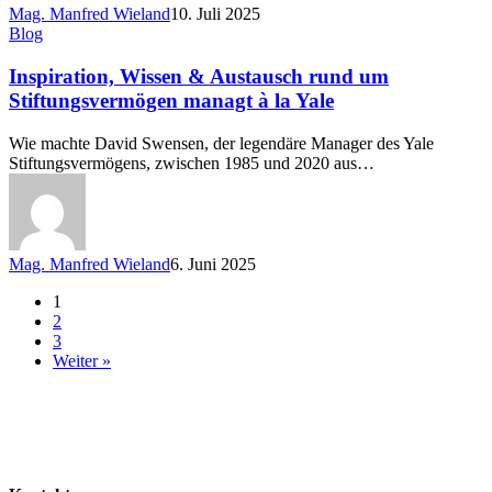
Mag. Manfred Wieland
10. Juli 2025
Inspiration,
Blog
Wissen
&
Inspiration, Wissen & Austausch rund um
Austausch
Stiftungsvermögen managt à la Yale
rund
um
Wie machte David Swensen, der legendäre Manager des Yale
Stiftungsvermögen
Stiftungsvermögens, zwischen 1985 und 2020 aus…
managt
à
la
Yale
Mag. Manfred Wieland
6. Juni 2025
1
2
3
Weiter »