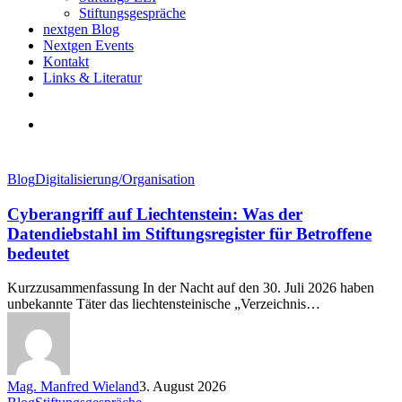
Stiftungsgespräche
nextgen Blog
Nextgen Events
Kontakt
Links & Literatur
twitter
email
search
Cyberangriff
Blog
Digitalisierung/Organisation
auf
Liechtenstein:
Cyberangriff auf Liechtenstein: Was der
Was
Datendiebstahl im Stiftungsregister für Betroffene
der
bedeutet
Datendiebstahl
im
Kurzzusammenfassung In der Nacht auf den 30. Juli 2026 haben
Stiftungsregister
unbekannte Täter das liechtensteinische „Verzeichnis…
für
Betroffene
bedeutet
Mag. Manfred Wieland
3. August 2026
Ein