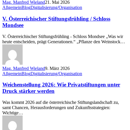
Mag. Manfred Wieland
21. Mai 2026
V.
Allgemein
Blog
Digitalisierung/Organisation
Österreichischer
Stiftungsfrühling
V. Österreichischer Stiftungsfrühling / Schloss
/
Mondsee
Schloss
Mondsee
V. Österreichischer Stiftungsfrühling - Schloss Mondsee „Was wir
heute entscheiden, prägt Generationen.“ „Pflanze den Weinstock…
Mag. Manfred Wieland
9. März 2026
Weichenstellung
Allgemein
Blog
Digitalisierung/Organisation
2026:
Wie
Weichenstellung 2026: Wie Privatstiftungen unter
Privatstiftungen
Druck stärker werden
unter
Druck
Was kommt 2026 auf die österreichische Stiftungslandschaft zu,
stärker
samt Chancen, Herausforderungen und Zukunftsstrategien:
werden
Wichtige…