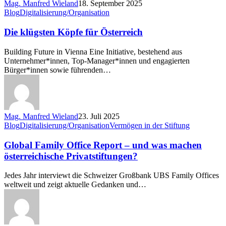
Mag. Manfred Wieland
18. September 2025
Die
Blog
Digitalisierung/Organisation
klügsten
Köpfe
Die klügsten Köpfe für Österreich
für
Österreich
Building Future in Vienna Eine Initiative, bestehend aus
Unternehmer*innen, Top-Manager*innen und engagierten
Bürger*innen sowie führenden…
Mag. Manfred Wieland
23. Juli 2025
Global
Blog
Digitalisierung/Organisation
Vermögen in der Stiftung
Family
Office
Global Family Office Report – und was machen
Report
österreichische Privatstiftungen?
–
und
Jedes Jahr interviewt die Schweizer Großbank UBS Family Offices
was
weltweit und zeigt aktuelle Gedanken und…
machen
österreichische
Privatstiftungen?