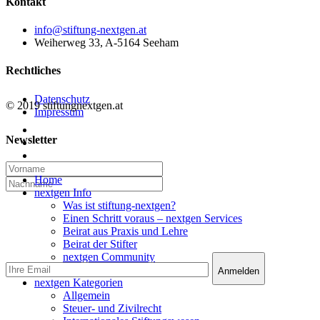
Kontakt
info@stiftung-nextgen.at
Weiherweg 33, A-5164 Seeham
Rechtliches
Datenschutz
© 2019 stiftungnextgen.at
Impressum
twitter
Newsletter
linkedin
email
Close
Home
Menu
nextgen Info
Was ist stiftung-nextgen?
Einen Schritt voraus – nextgen Services
Beirat aus Praxis und Lehre
Beirat der Stifter
nextgen Community
nextgen Services
nextgen Kategorien
Allgemein
Steuer- und Zivilrecht