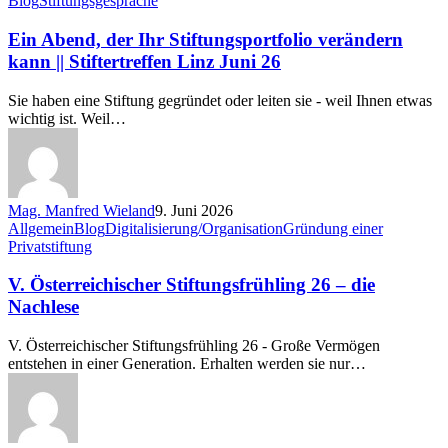
Blog
Stiftungsgespräche
Abend,
der
Ein Abend, der Ihr Stiftungsportfolio verändern
Ihr
kann || Stiftertreffen Linz Juni 26
Stiftungsportfolio
verändern
Sie haben eine Stiftung gegründet oder leiten sie - weil Ihnen etwas
kann
wichtig ist. Weil…
||
Stiftertreffen
Linz
Juni
26
Mag. Manfred Wieland
9. Juni 2026
V.
Allgemein
Blog
Digitalisierung/Organisation
Gründung einer
Österreichischer
Privatstiftung
Stiftungsfrühling
26
V. Österreichischer Stiftungsfrühling 26 – die
–
Nachlese
die
Nachlese
V. Österreichischer Stiftungsfrühling 26 - Große Vermögen
entstehen in einer Generation. Erhalten werden sie nur…