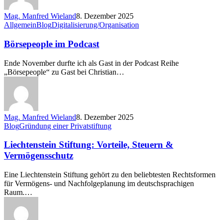
Mag. Manfred Wieland
8. Dezember 2025
Börsepeople
Allgemein
Blog
Digitalisierung/Organisation
im
Podcast
Börsepeople im Podcast
Ende November durfte ich als Gast in der Podcast Reihe
„Börsepeople“ zu Gast bei Christian…
Mag. Manfred Wieland
8. Dezember 2025
Liechtenstein
Blog
Gründung einer Privatstiftung
Stiftung:
Vorteile,
Liechtenstein Stiftung: Vorteile, Steuern &
Steuern
Vermögensschutz
&
Vermögensschutz
Eine Liechtenstein Stiftung gehört zu den beliebtesten Rechtsformen
für Vermögens- und Nachfolgeplanung im deutschsprachigen
Raum.…