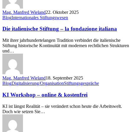
Mag. Manfred Wieland
22. Oktober 2025
Die
Blog
Internationales Stiftungswesen
italienische
Stiftung
Die italienische Stiftung – la fondazione italiana
–
la
Mit ihrer jahrhundertelangen Tradition verbindet die italienische
fondazione
Stiftung historische Kontinuität mit modernen rechtlichen Strukturen
italiana
und…
Mag. Manfred Wieland
18. September 2025
KI
Blog
Digitalisierung/Organisation
Stiftungsgespräche
Workshop
–
KI Workshop – online & kostenfrei
online
&
KI ist längst Realität – sie verändert schon heute die Arbeitswelt.
kostenfrei
Doch wie setzen Sie…