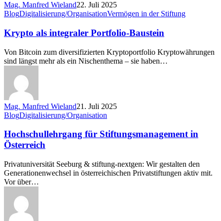
Mag. Manfred Wieland
22. Juli 2025
Krypto
Blog
Digitalisierung/Organisation
Vermögen in der Stiftung
als
integraler
Krypto als integraler Portfolio-Baustein
Portfolio-
Baustein
Von Bitcoin zum diversifizierten Kryptoportfolio Kryptowährungen
sind längst mehr als ein Nischenthema – sie haben…
Mag. Manfred Wieland
21. Juli 2025
Hochschullehrgang
Blog
Digitalisierung/Organisation
für
Stiftungsmanagement
Hochschullehrgang für Stiftungsmanagement in
in
Österreich
Österreich
Privatuniversität Seeburg & stiftung-nextgen: Wir gestalten den
Generationenwechsel in österreichischen Privatstiftungen aktiv mit.
Vor über…