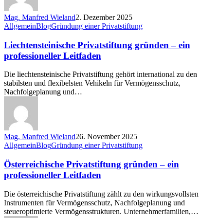
Mag. Manfred Wieland
2. Dezember 2025
Liechtensteinische
Allgemein
Blog
Gründung einer Privatstiftung
Privatstiftung
gründen
Liechtensteinische Privatstiftung gründen – ein
–
professioneller Leitfaden
ein
professioneller
Die liechtensteinische Privatstiftung gehört international zu den
Leitfaden
stabilsten und flexibelsten Vehikeln für Vermögensschutz,
Nachfolgeplanung und…
Mag. Manfred Wieland
26. November 2025
Österreichische
Allgemein
Blog
Gründung einer Privatstiftung
Privatstiftung
gründen
Österreichische Privatstiftung gründen – ein
–
professioneller Leitfaden
ein
professioneller
Die österreichische Privatstiftung zählt zu den wirkungsvollsten
Leitfaden
Instrumenten für Vermögensschutz, Nachfolgeplanung und
steueroptimierte Vermögensstrukturen. Unternehmerfamilien,…