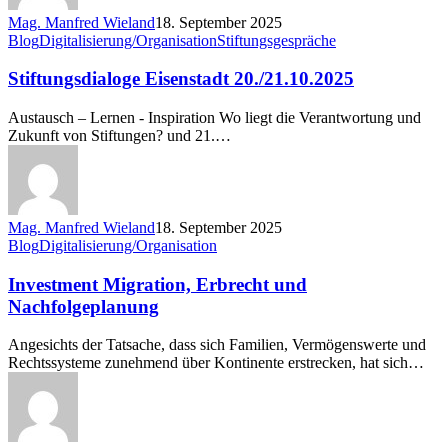
Mag. Manfred Wieland
18. September 2025
Stiftungsdialoge
Blog
Digitalisierung/Organisation
Stiftungsgespräche
Eisenstadt
20./21.10.2025
Stiftungsdialoge Eisenstadt 20./21.10.2025
Austausch – Lernen - Inspiration Wo liegt die Verantwortung und
Zukunft von Stiftungen? und 21.…
Mag. Manfred Wieland
18. September 2025
Investment
Blog
Digitalisierung/Organisation
Migration,
Erbrecht
Investment Migration, Erbrecht und
und
Nachfolgeplanung
Nachfolgeplanung
Angesichts der Tatsache, dass sich Familien, Vermögenswerte und
Rechtssysteme zunehmend über Kontinente erstrecken, hat sich…