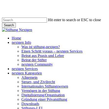
Skip
to
main
content
Hit enter to search or ESC to close
Search
Close
Search
search
Menu
Home
nextgen Info
Was ist stiftung-nextgen?
Einen Schritt voraus – nextgen Services
Beirat aus Praxis und Lehre
Beirat der Stifter
nextgen Community
nextgen Services
nextgen Kategorien
Allgemein
Steuer- und Zivilrecht
Internationales Stiftungswesen
Vermögen in der Stiftung
Digitalisierung/Organisation
Gründung einer Privatstiftung
Downloads
Stiftungs-LEI