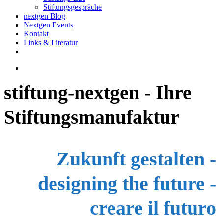
Stiftungsgespräche
nextgen Blog
Nextgen Events
Kontakt
Links & Literatur
twitter
email
search
stiftung-nextgen - Ihre
Stiftungsmanufaktur
Zukunft gestalten -
designing the future -
creare il futuro