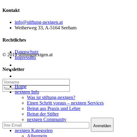
Kontakt
info@stiftung-nextgen.at
Weiherweg 33, A-5164 Seeham
Rechtliches
Datenschutz
© 2019 stiftungnextgen.at
Impressum
twitter
Newsletter
linkedin
email
Close
Home
Menu
nextgen Info
Was ist stiftung-nextgen?
Einen Schritt voraus – nextgen Services
Beirat aus Praxis und Lehre
Beirat der Stifter
nextgen Community
nextgen Services
nextgen Kategorien
Allgemein