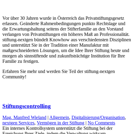
Vor über 30 Jahren wurde in Österreich das Privatstiftungsgesetz
erlassen. Geänderte Rahmenbedingungen punkto Rechtslage und
die Erwartungshaltung seitens der Stifterfamilie an den Vorstand
verlangen von Privatstiftungen ein höheres Maß an Professionalität.
stiftung-nextgen bündelt Knowhow aus verschiedensten Disziplinen
und unterstützt Sie in der Tradition einer Manufaktur mit
maßgeschneiderten Lösungen, um die Idee Ihrer Stiftung heute und
morgen als sinnstiftende und zukunftsträchtige Institution für Ihre
Familie zu festigen.
Erfahren Sie mehr und werden Sie Teil der stiftung-nextgen
Community!
Stiftungscontrolling
Mag. Manfred Wieland
|
Allgemein
,
Digitalisierung/Organisation
,
nextgen Services
,
Vermögen in der Stiftung
|
No Comments
Ein internes Kontrollsystem unterstützt die Stiftung bei der
Erreichung Ihrer Ziele, indem die Verwaltung wirksam…