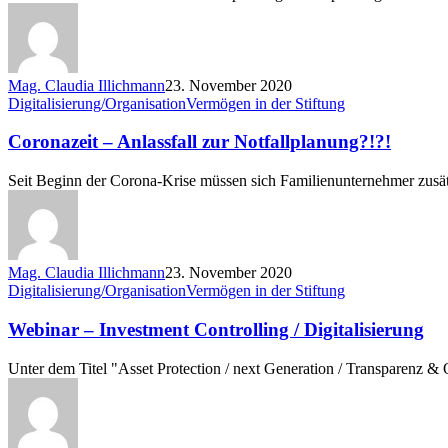
Mag. Claudia Illichmann
23. November 2020
Coronazeit
Digitalisierung/Organisation
Vermögen in der Stiftung
–
Anlassfall
Coronazeit – Anlassfall zur Notfallplanung?!?!
zur
Notfallplanung?!?!
Seit Beginn der Corona-Krise müssen sich Familienunternehmer zusät
Mag. Claudia Illichmann
23. November 2020
Webinar
Digitalisierung/Organisation
Vermögen in der Stiftung
–
Investment
Webinar – Investment Controlling / Digitalisierung
Controlling
/
Unter dem Titel "Asset Protection / next Generation / Transparenz &
Digitalisierung