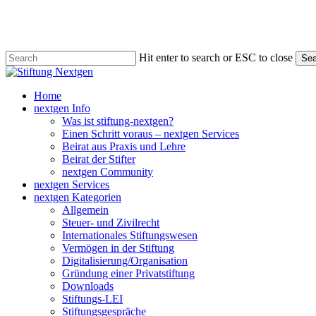
Skip
to
main
content
Hit enter to search or ESC to close
Sea
Close
Search
search
Menu
Home
nextgen Info
Was ist stiftung-nextgen?
Einen Schritt voraus – nextgen Services
Beirat aus Praxis und Lehre
Beirat der Stifter
nextgen Community
nextgen Services
nextgen Kategorien
Allgemein
Steuer- und Zivilrecht
Internationales Stiftungswesen
Vermögen in der Stiftung
Digitalisierung/Organisation
Gründung einer Privatstiftung
Downloads
Stiftungs-LEI
Stiftungsgespräche