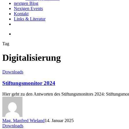
nextgen Blog
Nextgen Events
Kontakt
Links & Literatur
twitter
email
search
Tag
Digitalisierung
Stiftungsmonitor
Downloads
2024
Stiftungsmonitor 2024
Hier geht zu den Antworten des Stiftungsmonitors 2024: Stiftungsmo
Mag. Manfred Wieland
14. Januar 2025
Wenn
Downloads