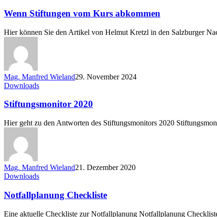
Stiftungen
vom
Wenn Stiftungen vom Kurs abkommen
Kurs
abkommen
Hier können Sie den Artikel von Helmut Kretzl in den Salzburger 
Mag. Manfred Wieland
29. November 2024
Stiftungsmonitor
Downloads
2020
Stiftungsmonitor 2020
Hier geht zu den Antworten des Stiftungsmonitors 2020 Stiftungsmon
Mag. Manfred Wieland
21. Dezember 2020
Notfallplanung
Downloads
Checkliste
Notfallplanung Checkliste
Eine aktuelle Checkliste zur Notfallplanung Notfallplanung Checklist