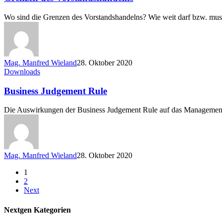
Wo sind die Grenzen des Vorstandshandelns? Wie weit darf bzw. mu
Mag. Manfred Wieland
28. Oktober 2020
Business
Downloads
Judgement
Rule
Business Judgement Rule
Die Auswirkungen der Business Judgement Rule auf das Management ö
Mag. Manfred Wieland
28. Oktober 2020
1
2
Next
Nextgen Kategorien