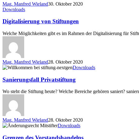
Mag. Manfred Wieland
30. Oktober 2020
Digitalisierung
Downloads
von
Stiftungen
Digitalisierung von Stiftungen
Welche Möglichkeiten gibt es im Rahmen der Digitalisierung für Stiftu
Mag. Manfred Wieland
28. Oktober 2020
Sanierungsfall
Downloads
Privatstiftung
Sanierungsfall Privatstiftung
Wo steht die Stiftung heute? Welche Bereiche gehören saniert? sanieru
Mag. Manfred Wieland
28. Oktober 2020
Grenzen
Downloads
des
Vorstandshandelns
Grenzen des Vorstandshandelns