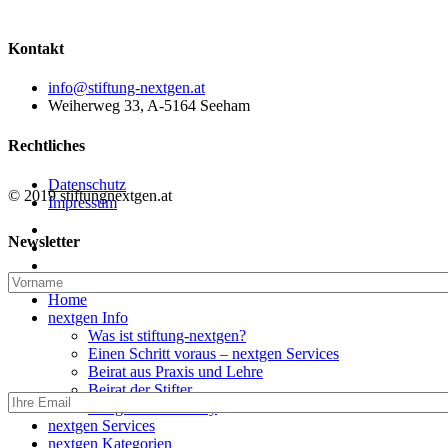
Kontakt
info@stiftung-nextgen.at
Weiherweg 33, A-5164 Seeham
Rechtliches
Datenschutz
© 2019 stiftungnextgen.at
Impressum
twitter
Newsletter
linkedin
email
Close
Home
Menu
nextgen Info
Was ist stiftung-nextgen?
Einen Schritt voraus – nextgen Services
Beirat aus Praxis und Lehre
Beirat der Stifter
nextgen Community
nextgen Services
nextgen Kategorien