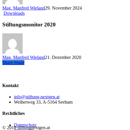
Mag. Manfred Wieland
29. November 2024
Stiftungsmonitor
Downloads
2020
Stiftungsmonitor 2020
Mag. Manfred Wieland
21. Dezember 2020
Share
Share
Share
Kontakt
info@stiftung-nextgen.at
Weiherweg 33, A-5164 Seeham
Rechtliches
Datenschutz
© 2019 stiftungnextgen.at