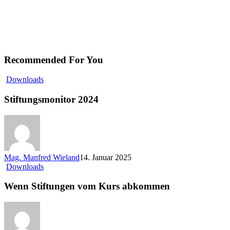
Recommended For You
Stiftungsmonitor
Downloads
2024
Stiftungsmonitor 2024
Mag. Manfred Wieland
14. Januar 2025
Wenn
Downloads
Stiftungen
vom
Wenn Stiftungen vom Kurs abkommen
Kurs
abkommen