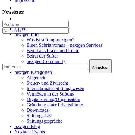
Impressum
twitter
Newsletter
linkedin
email
Close
Home
Menu
nextgen Info
Was ist stiftung-nextgen?
Einen Schritt voraus – nextgen Services
Beirat aus Praxis und Lehre
Beirat der Stifter
nextgen Community
nextgen Services
nextgen Kategorien
Allgemein
Steuer- und Zivilrecht
Internationales Stiftungswesen
Vermögen in der Stiftung
Digitalisierung/Organisation
Gründung einer Privatstiftung
Downloads
Stiftungs-LEI
Stiftungsgespräche
nextgen Blog
Nextgen Events