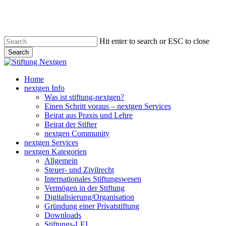
Skip
to
main
content
Hit enter to search or ESC to close
Search
Close
Search
search
Menu
Home
nextgen Info
Was ist stiftung-nextgen?
Einen Schritt voraus – nextgen Services
Beirat aus Praxis und Lehre
Beirat der Stifter
nextgen Community
nextgen Services
nextgen Kategorien
Allgemein
Steuer- und Zivilrecht
Internationales Stiftungswesen
Vermögen in der Stiftung
Digitalisierung/Organisation
Gründung einer Privatstiftung
Downloads
Stiftungs-LEI