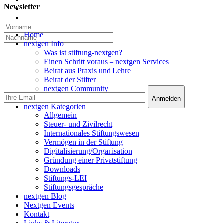
Newsletter
linkedin
email
Close
Home
Menu
nextgen Info
Was ist stiftung-nextgen?
Einen Schritt voraus – nextgen Services
Beirat aus Praxis und Lehre
Beirat der Stifter
nextgen Community
nextgen Services
nextgen Kategorien
Allgemein
Steuer- und Zivilrecht
Internationales Stiftungswesen
Vermögen in der Stiftung
Digitalisierung/Organisation
Gründung einer Privatstiftung
Downloads
Stiftungs-LEI
Stiftungsgespräche
nextgen Blog
Nextgen Events
Kontakt
Links & Literatur