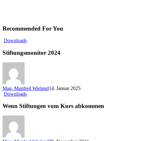
Recommended For You
Stiftungsmonitor
Downloads
2024
Stiftungsmonitor 2024
Mag. Manfred Wieland
14. Januar 2025
Wenn
Downloads
Stiftungen
vom
Wenn Stiftungen vom Kurs abkommen
Kurs
abkommen