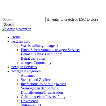
Skip
to
main
content
Hit enter to search or ESC to close
Search
Close
Search
search
Menu
Home
nextgen Info
Was ist stiftung-nextgen?
Einen Schritt voraus – nextgen Services
Beirat aus Praxis und Lehre
Beirat der Stifter
nextgen Community
nextgen Services
nextgen Kategorien
Allgemein
Steuer- und Zivilrecht
Internationales Stiftungswesen
Vermögen in der Stiftung
Digitalisierung/Organisation
Gründung einer Privatstiftung
Downloads
Stiftungs-LEI