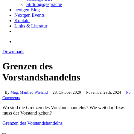
Stiftungsgespräche
nextgen Blog
Nextgen Events
Kontakt
Links & Literatur
twitter
email
search
Downloads
Grenzen des
Vorstandshandelns
By
Mag. Manfred Wieland
28. Oktober 2020
November 29th, 2024
No
Comments
Wo sind die Grenzen des Vorstandshandelns? Wie weit darf bzw.
muss der Vorstand gehen?
Grenzen des Vorstandshandelns