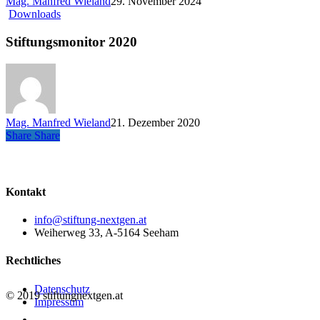
Mag. Manfred Wieland
29. November 2024
Stiftungsmonitor
Downloads
2020
Stiftungsmonitor 2020
Mag. Manfred Wieland
21. Dezember 2020
Share
Share
Share
Kontakt
info@stiftung-nextgen.at
Weiherweg 33, A-5164 Seeham
Rechtliches
Datenschutz
© 2019 stiftungnextgen.at
Impressum
twitter