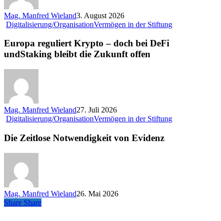
bedeutet
Mag. Manfred Wieland
3. August 2026
Europa
Digitalisierung/Organisation
Vermögen in der Stiftung
reguliert
Krypto
Europa reguliert Krypto – doch bei DeFi
–
undStaking bleibt die Zukunft offen
doch
bei
DeFi
undStaking
bleibt
die
Mag. Manfred Wieland
27. Juli 2026
Zukunft
Die
Digitalisierung/Organisation
Vermögen in der Stiftung
offen
Zeitlose
Notwendigkeit
Die Zeitlose Notwendigkeit von Evidenz
von
Evidenz
Mag. Manfred Wieland
26. Mai 2026
Share
Share
Share