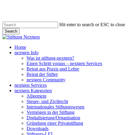
Skip
to
main
content
Hit enter to search or ESC to close
Search
Close
Search
search
Menu
Home
nextgen Info
Was ist stiftung-nextgen?
Einen Schritt voraus – nextgen Services
Beirat aus Praxis und Lehre
Beirat der Stifter
nextgen Community
nextgen Services
nextgen Kategorien
Allgemein
Steuer- und Zivilrecht
Internationales Stiftungswesen
Vermögen in der Stiftung
Digitalisierung/Organisation
Gründung einer Privatstiftung
Downloads
Stiftungs-LEI