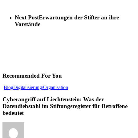
Next Post
Erwartungen der Stifter an ihre
Vorstände
Recommended For You
Cyberangriff
Blog
Digitalisierung/Organisation
auf
Liechtenstein:
Cyberangriff auf Liechtenstein: Was der
Was
Datendiebstahl im Stiftungsregister für Betroffene
der
bedeutet
Datendiebstahl
im
Stiftungsregister
für
Betroffene