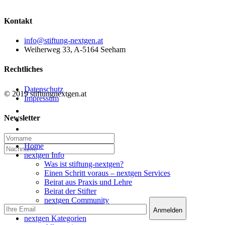
Kontakt
info@stiftung-nextgen.at
Weiherweg 33, A-5164 Seeham
Rechtliches
Datenschutz
© 2019 stiftungnextgen.at
Impressum
twitter
Newsletter
linkedin
email
Close
Home
Menu
nextgen Info
Was ist stiftung-nextgen?
Einen Schritt voraus – nextgen Services
Beirat aus Praxis und Lehre
Beirat der Stifter
nextgen Community
nextgen Services
nextgen Kategorien