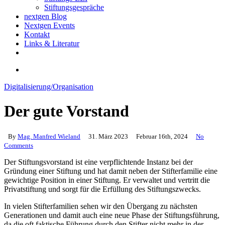
Stiftungsgespräche
nextgen Blog
Nextgen Events
Kontakt
Links & Literatur
twitter
email
search
Digitalisierung/Organisation
Der gute Vorstand
By
Mag. Manfred Wieland
31. März 2023
Februar 16th, 2024
No
Comments
Der Stiftungsvorstand ist eine verpflichtende Instanz bei der
Gründung einer Stiftung und hat damit neben der Stifterfamilie eine
gewichtige Position in einer Stiftung. Er verwaltet und vertritt die
Privatstiftung und sorgt für die Erfüllung des Stiftungszwecks.
In vielen Stifterfamilien sehen wir den Übergang zu nächsten
Generationen und damit auch eine neue Phase der Stiftungsführung,
da die oft faktische Führung durch den Stifter nicht mehr in der