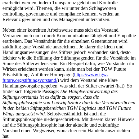
erarbeitet werden, indem Transparenz gelebt und Kontrolle
ermöglicht wird. Themen, die wir unter den Schlagworten
controlling, governance und compliance kennen, werden an
Relevanz gewinnen und das Management unterstützen.
Neben einer korrekten Arbeitsweise muss sich ein Vorstand
Vertrauen auch noch durch Kommunikationsfähigkeit und Empathie
erarbeiten. Das Verständnis für die einzelnen Generationen wird
zukünftig gute Vorstände auszeichnen. Je klarer die Ideen und
Handlungsanweisungen des Stifters jedoch vorhanden sind, desto
leichter wie die Erfüllung der Stiftungsagenden für die Vorstände im
Sinne des Stifterwillens sein. Ein Beispiel dafür, wie Vorständen ihr
Wirken erleichtert werden kann, sieht man bei der TGW Future
Privatstiftung. Auf ihrer Homepage (
https://www.tgw-
future.org/stiftungsvorstand/
) wird dem Vorstand eine klare
Handlungsvorgabe gegeben, was sich der Stifter erwartet (hat). So
findet sich folgende Passage:
Die Hauptverantwortung des
Stiftungsvorstands ist es dafür zu sorgen, dass die
Stiftungsphilosophie von Ludwig Szinicz durch die Verantwortlichen
in den beiden Stiftungsbereichen TGW Logistics und TGW Future
Wings umgesetzt wird.
Selbstverständlich ist auch die
Stiftungsphilosophie niedergeschrieben. Mit diesem klaren Hinweis
auf die Stiftungsphilosophie hat der aktuelle und zukünftige
Vorstand einen Wegweiser, wonach er sein Handeln auszurichten
hat.