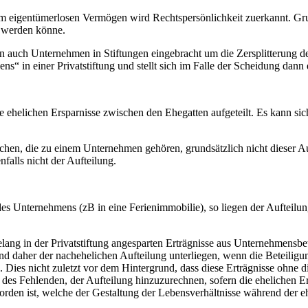
em eigentümerlosen Vermögen wird Rechtspersönlichkeit zuerkannt. Gr
t werden könne.
n auch Unternehmen in Stiftungen eingebracht um die Zersplitterung d
ns“ in einer Privatstiftung und stellt sich im Falle der Scheidung dan
 ehelichen Ersparnisse zwischen den Ehegatten aufgeteilt. Es kann s
chen, die zu einem Unternehmen gehören, grundsätzlich nicht dieser A
falls nicht der Aufteilung.
 Unternehmens (zB in eine Ferienimmobilie), so liegen der Aufteilung 
elang in der Privatstiftung angesparten Erträgnisse aus Unternehmensbe
 daher der nachehelichen Aufteilung unterliegen, wenn die Beteiligung
e. Dies nicht zuletzt vor dem Hintergrund, dass diese Erträgnisse ohne d
 des Fehlenden, der Aufteilung hinzuzurechnen, sofern die ehelichen 
rden ist, welche der Gestaltung der Lebensverhältnisse während der e