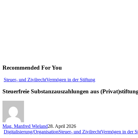
Recommended For You
Steuerfreie
Steuer- und Zivilrecht
Vermögen in der Stiftung
Substanzauszahlunge
aus
Steuerfreie Substanzauszahlungen aus (Privat)stiftun
(Privat)stiftungen
Mag. Manfred Wieland
28. April 2026
Digitalisierung/Organisation
Steuer- und Zivilrecht
Vermögen in der St