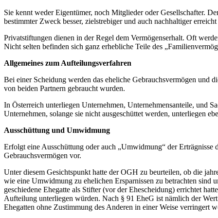
Sie kennt weder Eigentümer, noch Mitglieder oder Gesellschafter. D
bestimmter Zweck besser, zielstrebiger und auch nachhaltiger erreich
Privatstiftungen dienen in der Regel dem Vermögenserhalt. Oft werde
Nicht selten befinden sich ganz erhebliche Teile des „Familienvermöge
Allgemeines zum Aufteilungsverfahren
Bei einer Scheidung werden das eheliche Gebrauchsvermögen und die
von beiden Partnern gebraucht wurden.
In Österreich unterliegen Unternehmen, Unternehmensanteile, und Sa
Unternehmen, solange sie nicht ausgeschüttet werden, unterliegen eben
Ausschüttung und Umwidmung
Erfolgt eine Ausschüttung oder auch „Umwidmung“ der Erträgnisse des
Gebrauchsvermögen vor.
Unter diesem Gesichtspunkt hatte der OGH zu beurteilen, ob die jahr
wie eine Umwidmung zu ehelichen Ersparnissen zu betrachten sind und
geschiedene Ehegatte als Stifter (vor der Ehescheidung) errichtet hatt
Aufteilung unterliegen würden. Nach § 91 EheG ist nämlich der Wert
Ehegatten ohne Zustimmung des Anderen in einer Weise verringert wo