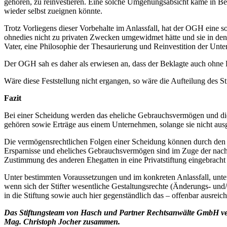
gehören, zu reinvestieren. Eine solche Umgehungsabsicht käme in Bet
wieder selbst zueignen könnte.
Trotz Vorliegens dieser Vorbehalte im Anlassfall, hat der OGH eine 
ohnedies nicht zu privaten Zwecken umgewidmet hätte und sie in den je
Vater, eine Philosophie der Thesaurierung und Reinvestition der Unt
Der OGH sah es daher als erwiesen an, dass der Beklagte auch ohne Be
Wäre diese Feststellung nicht ergangen, so wäre die Aufteilung des
Fazit
Bei einer Scheidung werden das eheliche Gebrauchsvermögen und die
gehören sowie Erträge aus einem Unternehmen, solange sie nicht ausge
Die vermögensrechtlichen Folgen einer Scheidung können durch den Tr
Ersparnisse und eheliches Gebrauchsvermögen sind im Zuge der nach
Zustimmung des anderen Ehegatten in eine Privatstiftung eingebrach
Unter bestimmten Voraussetzungen und im konkreten Anlassfall, unter
wenn sich der Stifter wesentliche Gestaltungsrechte (Änderungs- und
in die Stiftung sowie auch hier gegenständlich das – offenbar ausreic
Das Stiftungsteam von Hasch und Partner Rechtsanwälte GmbH ver
Mag. Christoph Jocher zusammen.