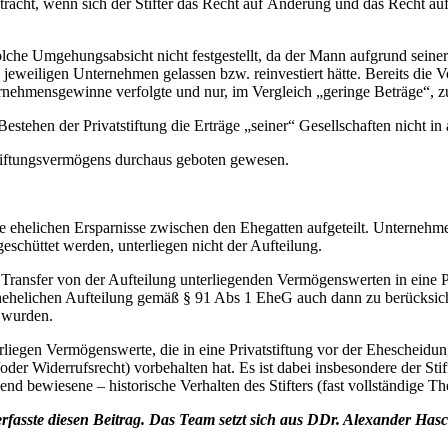
racht, wenn sich der Stifter das Recht auf Änderung und das Recht auf
solche Umgehungsabsicht nicht festgestellt, da der Mann aufgrund seine
weiligen Unternehmen gelassen bzw. reinvestiert hätte. Bereits die Vor
ernehmensgewinne verfolgte und nur, im Vergleich „geringe Beträge“, z
stehen der Privatstiftung die Erträge „seiner“ Gesellschaften nicht in
 Stiftungsvermögens durchaus geboten gewesen.
 ehelichen Ersparnisse zwischen den Ehegatten aufgeteilt. Unterneh
schüttet werden, unterliegen nicht der Aufteilung.
ansfer von der Aufteilung unterliegenden Vermögenswerten in eine Priv
ehelichen Aufteilung gemäß § 91 Abs 1 EheG auch dann zu berücksich
t wurden.
liegen Vermögenswerte, die in eine Privatstiftung vor der Ehescheidun
/oder Widerrufsrecht) vorbehalten hat. Es ist dabei insbesondere der 
hend bewiesene – historische Verhalten des Stifters (fast vollständige T
fasste diesen Beitrag. Das Team setzt sich aus DDr. Alexander H