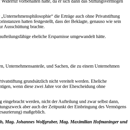
 Widerruf vorbehalten hätte, da er sich dann das Stiftungsvermögen
r „Unternehmensphilosophie“ die Erträge auch ohne Privatstiftung
instanzen hatten festgestellt, dass der Beklagte, genauso wie sein
ur Ausschüttung brachte.
 aufteilungsfähige eheliche Ersparnisse umgewandelt hätte.
men, Unternehmensanteile, und Sachen, die zu einem Unternehmen
atstiftung grundsätzlich nicht vereitelt werden. Eheliche
tigen, wenn diese zwei Jahre vor der Ehescheidung ohne
g eingebracht werden, nicht der Aufteilung und zwar selbst dann,
Stiftungszweck aber auch der Zeitpunkt der Einbringung des Vermögens
hesaurierung) maßgeblich.
asch, Mag. Johannes Wolfgruber, Mag. Maximilian Hofmaninger und