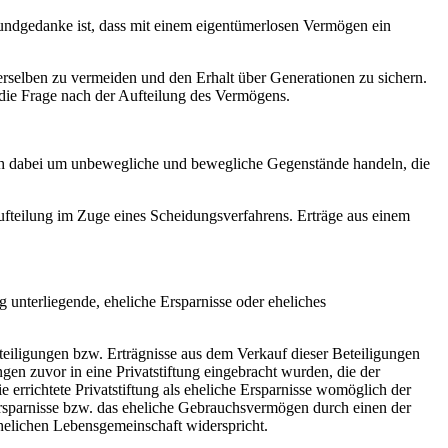
undgedanke ist, dass mit einem eigentümerlosen Vermögen ein
erselben zu vermeiden und den Erhalt über Generationen zu sichern.
n die Frage nach der Aufteilung des Vermögens.
ich dabei um unbewegliche und bewegliche Gegenstände handeln, die
ufteilung im Zuge eines Scheidungsverfahrens. Erträge aus einem
unterliegende, eheliche Ersparnisse oder eheliches
teiligungen bzw. Erträgnisse aus dem Verkauf dieser Beteiligungen
en zuvor in eine Privatstiftung eingebracht wurden, die der
ie errichtete Privatstiftung als eheliche Ersparnisse womöglich der
Ersparnisse bzw. das eheliche Gebrauchsvermögen durch einen der
helichen Lebensgemeinschaft widerspricht.