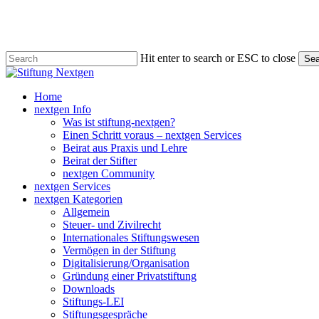
Skip
to
main
content
Hit enter to search or ESC to close
Sea
Close
Search
search
Menu
Home
nextgen Info
Was ist stiftung-nextgen?
Einen Schritt voraus – nextgen Services
Beirat aus Praxis und Lehre
Beirat der Stifter
nextgen Community
nextgen Services
nextgen Kategorien
Allgemein
Steuer- und Zivilrecht
Internationales Stiftungswesen
Vermögen in der Stiftung
Digitalisierung/Organisation
Gründung einer Privatstiftung
Downloads
Stiftungs-LEI
Stiftungsgespräche