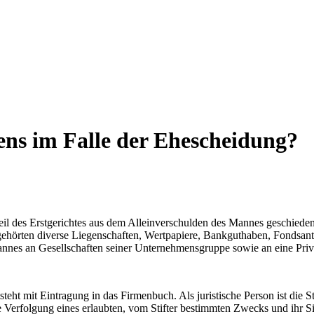
ens im Falle der Ehescheidung?
eil des Erstgerichtes aus dem Alleinverschulden des Mannes geschied
ehörten diverse Liegenschaften, Wertpapiere, Bankguthaben, Fondsante
nes an Gesellschaften seiner Unternehmensgruppe sowie an eine Privat
tsteht mit Eintragung in das Firmenbuch. Als juristische Person ist die St
rfolgung eines erlaubten, vom Stifter bestimmten Zwecks und ihr Sitz