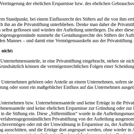
 Verringerung der ehelichen Ersparnisse bzw. des ehelichen Gebrauchs
dem Standpunkt, bei einem Einflussrecht des Stifters auf die von ihm e
h ihn an die Privatstiftung unterblieben. Denke man daher die Privats
hn selbst geflossen und würden der Aufteilung unterliegen. Da aber dies
rmögensgegenstände nunmehr die Gestaltungsrechte des Stifters der Auft
nden Mannes – und damit eine Vermögensauskehr aus der Privatstiftung 
 nicht:
rnehmensanteile, in eine Privatstiftung eingebracht, stehen sie nicht
n. Grundsätzlich können die vermögensrechtlichen Folgen einer Scheidun
Unternehmen gehören oder Anteile an einem Unternehmen, sofern sie ni
g oder sonst ein maßgeblicher Einfluss auf das Unternehmen ausgeübt 
Unternehmen bzw. Unternehmensanteile und keine Erträge in die Privats
nehmensanteile sind keine ehelichen Ersparnisse zur Gründung oder zur
in die Stiftung ein. Diese „Stiftermillion“ wurde in die Aufteilungsma
rfahrensgegenständlichen Privatstiftung von der Aufteilung ausgenom
chsvermögen oder mit der Umwidmung in Ersparnisse zu, der Aufteil
g ausschütten, und die Erträge dort angespart werden, ohne wieder i