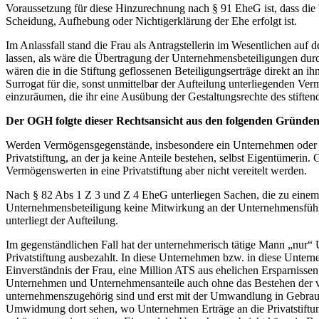
Voraussetzung für diese Hinzurechnung nach § 91 EheG ist, dass die
Scheidung, Aufhebung oder Nichtigerklärung der Ehe erfolgt ist.
Im Anlassfall stand die Frau als Antragstellerin im Wesentlichen auf 
lassen, als wäre die Übertragung der Unternehmensbeteiligungen durc
wären die in die Stiftung geflossenen Beteiligungserträge direkt an i
Surrogat für die, sonst unmittelbar der Aufteilung unterliegenden Ve
einzuräumen, die ihr eine Ausübung der Gestaltungsrechte des stifte
Der OGH folgte dieser Rechtsansicht aus den folgenden Gründen
Werden Vermögensgegenstände, insbesondere ein Unternehmen oder Unte
Privatstiftung, an der ja keine Anteile bestehen, selbst Eigentümeri
Vermögenswerten in eine Privatstiftung aber nicht vereitelt werden.
Nach § 82 Abs 1 Z 3 und Z 4 EheG unterliegen Sachen, die zu einem 
Unternehmensbeteiligung keine Mitwirkung an der Unternehmensführun
unterliegt der Aufteilung.
Im gegenständlichen Fall hat der unternehmerisch tätige Mann „nur“ 
Privatstiftung ausbezahlt. In diese Unternehmen bzw. in diese Unter
Einverständnis der Frau, eine Million ATS aus ehelichen Ersparnissen 
Unternehmen und Unternehmensanteile auch ohne das Bestehen der ve
unternehmenszugehörig sind und erst mit der Umwandlung in Gebrau
Umwidmung dort sehen, wo Unternehmen Erträge an die Privatstiftun