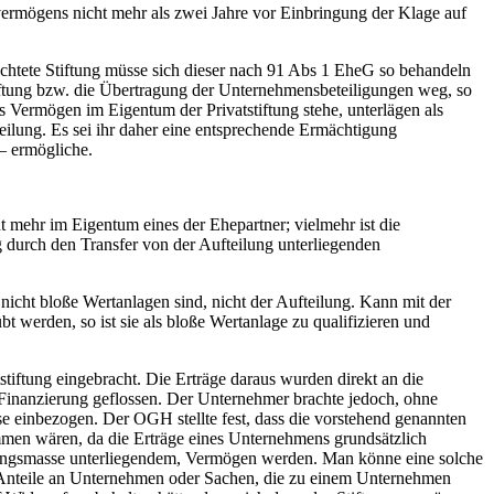
vermögens nicht mehr als zwei Jahre vor Einbringung der Klage auf
rrichtete Stiftung müsse sich dieser nach 91 Abs 1 EheG so behandeln
tiftung bzw. die Übertragung der Unternehmensbeteiligungen weg, so
es Vermögen im Eigentum der Privatstiftung stehe, unterlägen als
eilung. Es sei ihr daher eine entsprechende Ermächtigung
– ermögliche.
 mehr im Eigentum eines der Ehepartner; vielmehr ist die
g durch den Transfer von der Aufteilung unterliegenden
cht bloße Wertanlagen sind, nicht der Aufteilung. Kann mit der
werden, so ist sie als bloße Wertanlage zu qualifizieren und
tiftung eingebracht. Die Erträge daraus wurden direkt an die
 Finanzierung geflossen. Der Unternehmer brachte jedoch, ohne
sse einbezogen. Der OGH stellte fest, dass die vorstehend genannten
men wären, da die Erträge eines Unternehmens grundsätzlich
ungsmasse unterliegendem, Vermögen werden. Man könne eine solche
n Anteile an Unternehmen oder Sachen, die zu einem Unternehmen