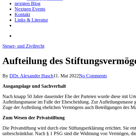
nextgen Blog
Nextgen Events
Kontakt
Links & Literatur
twitter
email
search
Steuer- und Zivilrecht
Aufteilung des Stiftungsvermög
By
DDr. Alexander Hasch
11. Mai 2022
No Comments
Ausgangslage und Sachverhalt
Nach knapp 50 Jahre dauernder Ehe der Parteien wurde diese mit Urt
Aufteilungsmasse im Falle der Ehescheidung. Zur Aufteilungsmasse g
Zuge der Aufteilung ehelichen Vermögens auch Beteiligungen des Man
Zum Wesen der Privatstiftung
Die Privatstiftung wird durch eine Stiftungserklärung errichtet. Sie en
unbeschränkbar. Nach § 1 PSG sind die Widmung von Vermögen, die Ve