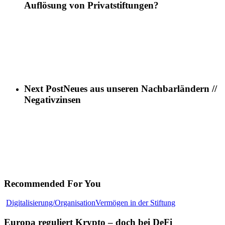
Auflösung von Privatstiftungen?
Next Post
Neues aus unseren Nachbarländern //
Negativzinsen
Recommended For You
Europa
Digitalisierung/Organisation
Vermögen in der Stiftung
reguliert
Krypto
Europa reguliert Krypto – doch bei DeFi