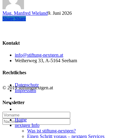
Mag. Manfred Wieland
9. Juni 2026
Share
Share
Share
Kontakt
info@stiftung-nextgen.at
Weiherweg 33, A-5164 Seeham
Rechtliches
Datenschutz
© 2019 stiftungnextgen.at
Impressum
twitter
Newsletter
linkedin
email
Close
Home
Menu
nextgen Info
Was ist stiftung-nextgen?
Einen Schritt voraus – nextgen Services