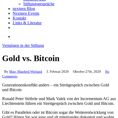
Stiftungsgespräche
nextgen Blog
Nextgen Events
Kontakt
Links & Literatur
twitter
email
search
Vermögen in der Stiftung
Gold vs. Bitcoin
By
Mag. Manfred Wieland
3. Februar 2020
Oktober 27th, 2020
No
Comments
Generationenkonflikt anders – ein Streitgespräch zwischen Gold
und Bitcoin
Ronald Peter Stöferle und Mark Valek von der Incrementum AG aus
Liechtenstein führen ein Streitgespräch zwischen Gold und Bitcoin.
Gibt es Parallelen oder ist Bitcoin sogar die Weiterentwicklung von
Gold? Hören Sie wie jung und alt miteinander diskutiert und wohin