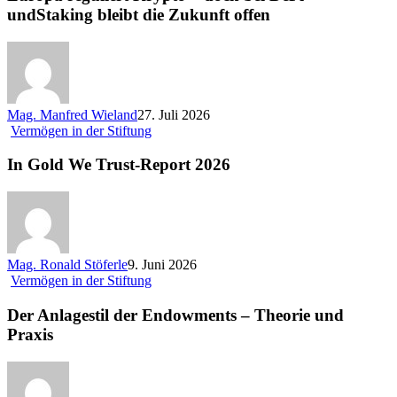
–
undStaking bleibt die Zukunft offen
doch
bei
DeFi
undStaking
bleibt
die
Mag. Manfred Wieland
27. Juli 2026
Zukunft
In
Vermögen in der Stiftung
offen
Gold
We
In Gold We Trust-Report 2026
Trust-
Report
2026
Mag. Ronald Stöferle
9. Juni 2026
Der
Vermögen in der Stiftung
Anlagestil
der
Der Anlagestil der Endowments – Theorie und
Endowments
Praxis
–
Theorie
und
Praxis