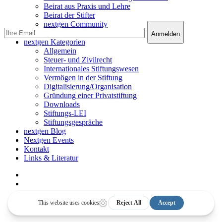
Beirat aus Praxis und Lehre
Beirat der Stifter
nextgen Community
nextgen Services
nextgen Kategorien
Allgemein
Steuer- und Zivilrecht
Internationales Stiftungswesen
Vermögen in der Stiftung
Digitalisierung/Organisation
Gründung einer Privatstiftung
Downloads
Stiftungs-LEI
Stiftungsgespräche
nextgen Blog
Nextgen Events
Kontakt
Links & Literatur
facebook
linkedin
youtube
instagram
email