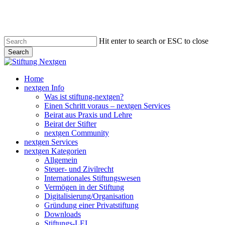
Skip
to
main
content
Hit enter to search or ESC to close
Search
Close
Search
search
Menu
Home
nextgen Info
Was ist stiftung-nextgen?
Einen Schritt voraus – nextgen Services
Beirat aus Praxis und Lehre
Beirat der Stifter
nextgen Community
nextgen Services
nextgen Kategorien
Allgemein
Steuer- und Zivilrecht
Internationales Stiftungswesen
Vermögen in der Stiftung
Digitalisierung/Organisation
Gründung einer Privatstiftung
Downloads
Stiftungs-LEI