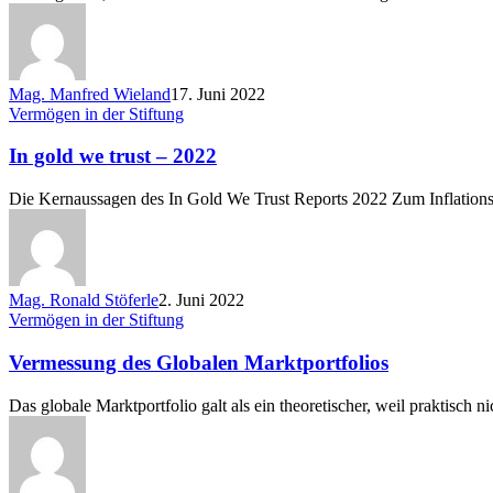
reden
Mag. Manfred Wieland
17. Juni 2022
In
Vermögen in der Stiftung
gold
we
In gold we trust – 2022
trust
–
Die Kernaussagen des In Gold We Trust Reports 2022 Zum Inflations
2022
Mag. Ronald Stöferle
2. Juni 2022
Vermessung
Vermögen in der Stiftung
des
Globalen
Vermessung des Globalen Marktportfolios
Marktportfolios
Das globale Marktportfolio galt als ein theoretischer, weil praktisch 