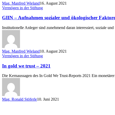
Mag. Manfred Wieland
16. August 2021
GIIN
Vermögen in der Stiftung
–
Aufnahmen
GIIN – Aufnahmen sozialer und ökologischer Faktoren
sozialer
und
Institutionelle Anleger sind zunehmend daran interessiert, soziale u
ökologischer
Faktoren
in
die
Anlagestrategie
Mag. Manfred Wieland
10. August 2021
In
Vermögen in der Stiftung
gold
we
In gold we trust – 2021
trust
–
Die Kernaussagen des In Gold We Trust-Reports 2021 Ein monetäre
2021
Mag. Ronald Stöferle
10. Juni 2021