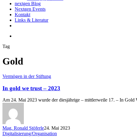
nextgen Blog
Nextgen Events
Kontakt
Links & Literatur
twitter
email
search
Tag
Gold
In
Vermögen in der Stiftung
gold
we
In gold we trust – 2023
trust
–
Am 24. Mai 2023 wurde der diesjährige – mittlerweile 17. – In Gol
2023
Mag. Ronald Stöferle
24. Mai 2023
Follow
Digitalisierung/Organisation