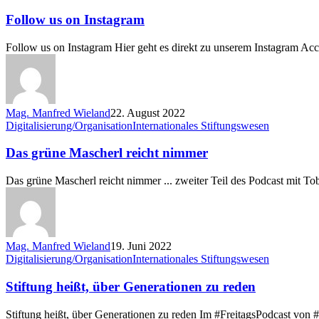
us
on
Follow us on Instagram
Instagram
Follow us on Instagram Hier geht es direkt zu unserem Instagram Ac
Mag. Manfred Wieland
22. August 2022
Das
Digitalisierung/Organisation
Internationales Stiftungswesen
grüne
Mascherl
Das grüne Mascherl reicht nimmer
reicht
nimmer
Das grüne Mascherl reicht nimmer ... zweiter Teil des Podcast mit T
Mag. Manfred Wieland
19. Juni 2022
Stiftung
Digitalisierung/Organisation
Internationales Stiftungswesen
heißt,
über
Stiftung heißt, über Generationen zu reden
Generationen
zu
Stiftung heißt, über Generationen zu reden Im #FreitagsPodcast von #