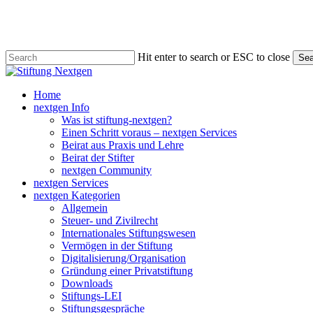
Skip
to
main
content
Hit enter to search or ESC to close
Sea
Close
Search
search
Menu
Home
nextgen Info
Was ist stiftung-nextgen?
Einen Schritt voraus – nextgen Services
Beirat aus Praxis und Lehre
Beirat der Stifter
nextgen Community
nextgen Services
nextgen Kategorien
Allgemein
Steuer- und Zivilrecht
Internationales Stiftungswesen
Vermögen in der Stiftung
Digitalisierung/Organisation
Gründung einer Privatstiftung
Downloads
Stiftungs-LEI
Stiftungsgespräche