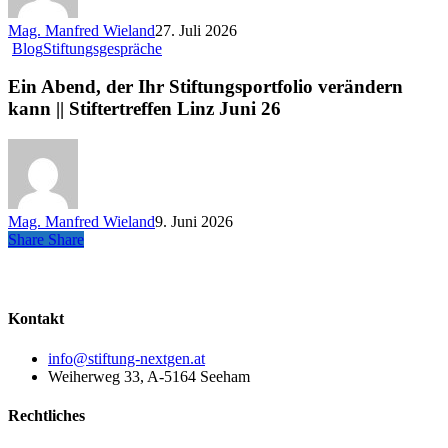
die
Mag. Manfred Wieland
27. Juli 2026
Zukunft
Ein
Blog
Stiftungsgespräche
offen
Abend,
der
Ein Abend, der Ihr Stiftungsportfolio verändern
Ihr
kann || Stiftertreffen Linz Juni 26
Stiftungsportfolio
verändern
kann
||
Stiftertreffen
Linz
Mag. Manfred Wieland
9. Juni 2026
Juni
Share
Share
Share
26
Kontakt
info@stiftung-nextgen.at
Weiherweg 33, A-5164 Seeham
Rechtliches