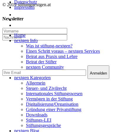
Datenschutz
© 2019 stiftungnextgen.at
Impressum
twitter
Newsletter
linkedin
email
Close
Home
Menu
nextgen Info
Was ist stiftung-nextgen?
Einen Schritt voraus – nextgen Services
Beirat aus Praxis und Lehre
Beirat der Stifter
nextgen Community
nextgen Services
nextgen Kategorien
Allgemein
Steuer- und Zivilrecht
Internationales Stiftungswesen
Vermögen in der Stiftung
Digitalisierung/Organisation
Gründung einer Privatstiftung
Downloads
Stiftungs-LEI
Stiftungsgespräche
nextgen Blog