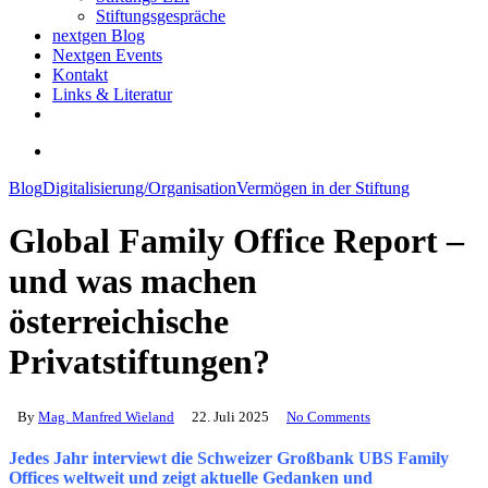
Stiftungsgespräche
nextgen Blog
Nextgen Events
Kontakt
Links & Literatur
twitter
email
search
Blog
Digitalisierung/Organisation
Vermögen in der Stiftung
Global Family Office Report –
und was machen
österreichische
Privatstiftungen?
By
Mag. Manfred Wieland
22. Juli 2025
No Comments
Jedes Jahr interviewt die Schweizer Großbank UBS Family
Offices weltweit und zeigt aktuelle Gedanken und