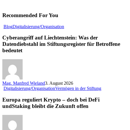
Recommended For You
Cyberangriff
Blog
Digitalisierung/Organisation
auf
Liechtenstein:
Cyberangriff auf Liechtenstein: Was der
Was
Datendiebstahl im Stiftungsregister für Betroffene
der
bedeutet
Datendiebstahl
im
Stiftungsregister
für
Betroffene
bedeutet
Mag. Manfred Wieland
3. August 2026
Europa
Digitalisierung/Organisation
Vermögen in der Stiftung
reguliert
Krypto
Europa reguliert Krypto – doch bei DeFi
–
undStaking bleibt die Zukunft offen
doch
bei
DeFi
undStaking
bleibt