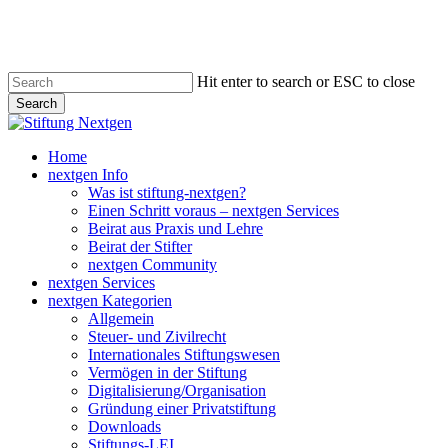
Skip
to
main
content
Hit enter to search or ESC to close
Search
Close
Search
search
Menu
Home
nextgen Info
Was ist stiftung-nextgen?
Einen Schritt voraus – nextgen Services
Beirat aus Praxis und Lehre
Beirat der Stifter
nextgen Community
nextgen Services
nextgen Kategorien
Allgemein
Steuer- und Zivilrecht
Internationales Stiftungswesen
Vermögen in der Stiftung
Digitalisierung/Organisation
Gründung einer Privatstiftung
Downloads
Stiftungs-LEI