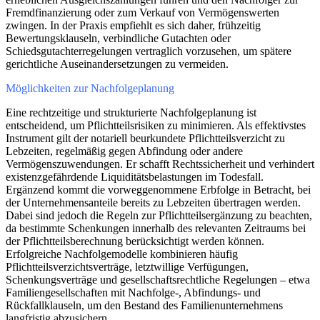
Fremdfinanzierung oder zum Verkauf von Vermögenswerten
zwingen. In der Praxis empfiehlt es sich daher, frühzeitig
Bewertungsklauseln, verbindliche Gutachten oder
Schiedsgutachterregelungen vertraglich vorzusehen, um spätere
gerichtliche Auseinandersetzungen zu vermeiden.
Möglichkeiten zur Nachfolgeplanung
Eine rechtzeitige und strukturierte Nachfolgeplanung ist
entscheidend, um Pflichtteilsrisiken zu minimieren. Als effektivstes
Instrument gilt der notariell beurkundete Pflichtteilsverzicht zu
Lebzeiten, regelmäßig gegen Abfindung oder andere
Vermögenszuwendungen. Er schafft Rechtssicherheit und verhindert
existenzgefährdende Liquiditätsbelastungen im Todesfall.
Ergänzend kommt die vorweggenommene Erbfolge in Betracht, bei
der Unternehmensanteile bereits zu Lebzeiten übertragen werden.
Dabei sind jedoch die Regeln zur Pflichtteilsergänzung zu beachten,
da bestimmte Schenkungen innerhalb des relevanten Zeitraums bei
der Pflichtteilsberechnung berücksichtigt werden können.
Erfolgreiche Nachfolgemodelle kombinieren häufig
Pflichtteilsverzichtsverträge, letztwillige Verfügungen,
Schenkungsverträge und gesellschaftsrechtliche Regelungen – etwa
Familiengesellschaften mit Nachfolge-, Abfindungs- und
Rückfallklauseln, um den Bestand des Familienunternehmens
langfristig abzusichern.