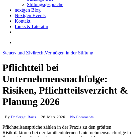
Stiftungsgespräche
nextgen Blog
Nextgen Events
Kontakt
Links & Literatur
twitter
email
search
Steuer- und Zivilrecht
Vermögen in der Stiftung
Pflichtteil bei
Unternehmensnachfolge:
Risiken, Pflichtteilsverzicht &
Planung 2026
By
Dr. Sergej Raits
26. März 2026
No Comments
Pflichtteilsansprüche zählen in der Praxis zu den größten
Risikofaktoren bei der familieninternen Unternehmensnachfolge in