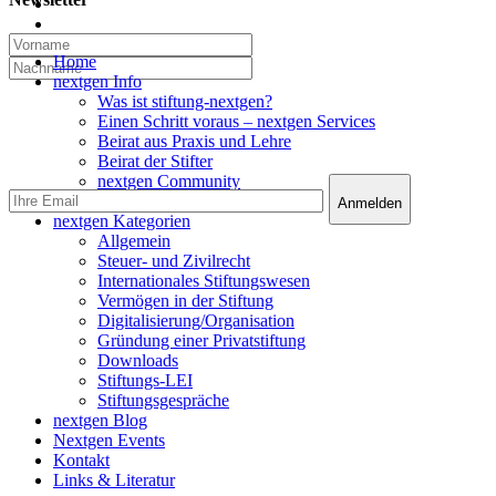
linkedin
email
Close
Home
Menu
nextgen Info
Was ist stiftung-nextgen?
Einen Schritt voraus – nextgen Services
Beirat aus Praxis und Lehre
Beirat der Stifter
nextgen Community
nextgen Services
nextgen Kategorien
Allgemein
Steuer- und Zivilrecht
Internationales Stiftungswesen
Vermögen in der Stiftung
Digitalisierung/Organisation
Gründung einer Privatstiftung
Downloads
Stiftungs-LEI
Stiftungsgespräche
nextgen Blog
Nextgen Events
Kontakt
Links & Literatur