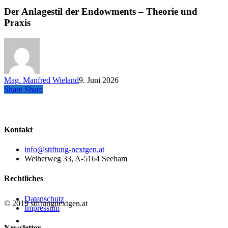
Anlagestil
der
Der Anlagestil der Endowments – Theorie und
Endowments
Praxis
–
Theorie
und
Praxis
Mag. Manfred Wieland
9. Juni 2026
Share
Share
Share
Kontakt
info@stiftung-nextgen.at
Weiherweg 33, A-5164 Seeham
Rechtliches
Datenschutz
© 2019 stiftungnextgen.at
Impressum
twitter
Newsletter