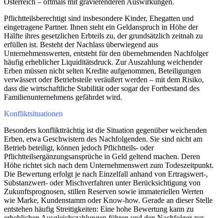
Österreich – oftmals mit gravierenderen Auswirkungen.
Pflichtteilsberechtigt sind insbesondere Kinder, Ehegatten und
eingetragene Partner. Ihnen steht ein Geldanspruch in Höhe der
Hälfte ihres gesetzlichen Erbteils zu, der grundsätzlich zeitnah zu
erfüllen ist. Besteht der Nachlass überwiegend aus
Unternehmenswerten, entsteht für den übernehmenden Nachfolger
häufig erheblicher Liquiditätsdruck. Zur Auszahlung weichender
Erben müssen nicht selten Kredite aufgenommen, Beteiligungen
verwässert oder Betriebsteile veräußert werden – mit dem Risiko,
dass die wirtschaftliche Stabilität oder sogar der Fortbestand des
Familienunternehmens gefährdet wird.
Konfliktsituationen
Besonders konfliktträchtig ist die Situation gegenüber weichenden
Erben, etwa Geschwistern des Nachfolgenden. Sie sind nicht am
Betrieb beteiligt, können jedoch Pflichtteils- oder
Pflichtteilsergänzungsansprüche in Geld geltend machen. Deren
Höhe richtet sich nach dem Unternehmenswert zum Todeszeitpunkt.
Die Bewertung erfolgt je nach Einzelfall anhand von Ertragswert-,
Substanzwert- oder Mischverfahren unter Berücksichtigung von
Zukunftsprognosen, stillen Reserven sowie immateriellen Werten
wie Marke, Kundenstamm oder Know-how. Gerade an dieser Stelle
entstehen häufig Streitigkeiten: Eine hohe Bewertung kann zu
erheblichen Ausgleichszahlungen führen und den Nachfolger zur