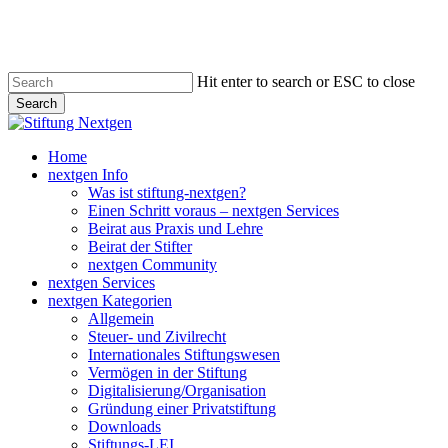
Skip
to
main
content
Hit enter to search or ESC to close
Search
Close
Search
search
Menu
Home
nextgen Info
Was ist stiftung-nextgen?
Einen Schritt voraus – nextgen Services
Beirat aus Praxis und Lehre
Beirat der Stifter
nextgen Community
nextgen Services
nextgen Kategorien
Allgemein
Steuer- und Zivilrecht
Internationales Stiftungswesen
Vermögen in der Stiftung
Digitalisierung/Organisation
Gründung einer Privatstiftung
Downloads
Stiftungs-LEI