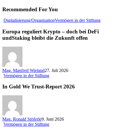
Recommended For You
Europa
Digitalisierung/Organisation
Vermögen in der Stiftung
reguliert
Krypto
Europa reguliert Krypto – doch bei DeFi
–
undStaking bleibt die Zukunft offen
doch
bei
DeFi
undStaking
bleibt
die
Mag. Manfred Wieland
27. Juli 2026
Zukunft
In
Vermögen in der Stiftung
offen
Gold
We
In Gold We Trust-Report 2026
Trust-
Report
2026
Mag. Ronald Stöferle
9. Juni 2026
Der
Vermögen in der Stiftung