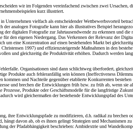
rscheiden wir im Folgenden vereinfachend zwischen zwei Ursachen, di
ehmensbeispielen kurz illustriert.
n Unternehmen vielfach als entscheidender Wettbewerbsvorteil betracht
ch der analogen Fotografie kann hier als illustratives Beispiel hera
ng der digitalen Fotografie zur Jahrtausendwende zu erkennen und die
 für den eigenen Niedergang. Das Verkennen der Relevanz der Digitalisi
s sich um eine Konzentration auf einen bestehenden Markt bei gleichzei
 Christensen 1997) und effizienzsteigernde Maßnahmen in den bestehen
 wollen und gleichzeitig die Produktivität erhöhen. Dadurch werden lan
lerfalle. Organisationen sind dann schlichtweg überfordert, gleichzei
tige Produkte auch fehleranfällig sein können (Ineffectiveness Dilemm
ragen kommen und Nachteile gegenüber etablierte Konkurrenten bestehen
ozesse und brechen die Entwicklungen früh bzw. zu früh ab, wenn sie als
 Prozesse, Produkte oder Geschäftsmodelle für die langfristige Zukunf
Dadurch wird gleichermaßen der bestehende Entwicklungspfad des Unte
g, ihre Entwicklungspfade zu modifizieren, d.h. radikal zu brechen ode
ind, hängt davon ab, ob es ihnen gelingt Strategien und Mechanismen z
dung der Pfadabhängigkeit beschrieben: Ambidextrie und Wandelkomp