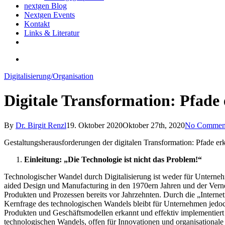
nextgen Blog
Nextgen Events
Kontakt
Links & Literatur
twitter
email
search
Digitalisierung/Organisation
Digitale Transformation: Pfade 
By
Dr. Birgit Renzl
19. Oktober 2020
Oktober 27th, 2020
No Commen
Gestaltungsherausforderungen der digitalen Transformation: Pfade erk
Einleitung: „Die Technologie ist nicht das Problem!“
Technologischer Wandel durch Digitalisierung ist weder für Untern
aided Design und Manufacturing in den 1970ern Jahren und der Vern
Produkten und Prozessen bereits vor Jahrzehnten. Durch die „Intern
Kernfrage des technologischen Wandels bleibt für Unternehmen jedo
Produkten und Geschäftsmodellen erkannt und effektiv implementier
technologischen Wandels, offen für Innovationen und organisationale