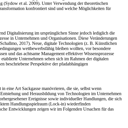
ung (Sydow et al. 2009). Unter Verwendung der theoretischen
ransformation konfrontiert sind und welche Möglichkeiten für
nd Digitalisierung im ursprünglichen Sinne jedoch lediglich die
rozesse in Unternehmen und Organisationen. Diese Veränderungen
Schallmo, 2017). Neue, digitale Technologien (z. B. Künstlichen
 Bedingungen wettbewerbsfähig bleiben wollten, vor besondere
issen und das achtsame Management effektiver Wissensprozesse
e etablierte Unternehmen sehen sich im Rahmen der digitalen
nden beschriebene Perspektive der pfadabhängigen
 in eine Art Sackgasse manövrieren, die sie, selbst wenn
der Entstehung und Herausbildung von Technologien im Unternehmen
orhergesehener Ereignisse sowie individueller Handlungen, die sich
änktem Handlungsspielraum (Lock-in) wiederfinden
ische Entwicklungen zeigen wir im Folgenden Ursachen für das