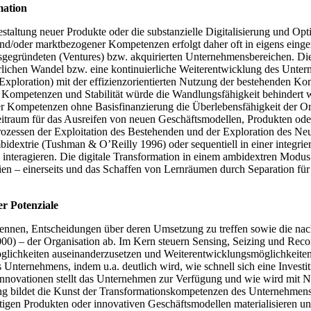
mation
taltung neuer Produkte oder die substanzielle Digitalisierung und Opt
nd/oder marktbezogener Kompetenzen erfolgt daher oft in eigens einger
sgegründeten (Ventures) bzw. akquirierten Unternehmensbereichen. Di
rlichen Wandel bzw. eine kontinuierliche Weiterentwicklung des Unterne
Exploration) mit der effizienzorientierten Nutzung der bestehenden K
 Kompetenzen und Stabilität würde die Wandlungsfähigkeit behindert we
r Kompetenzen ohne Basisfinanzierung die Überlebensfähigkeit der Org
eitraum für das Ausreifen von neuen Geschäftsmodellen, Produkten oder
ozessen der Exploitation des Bestehenden und der Exploration des Neuen
bidextrie (Tushman & O’Reilly 1996) oder sequentiell in einer integri
e interagieren. Die digitale Transformation in einem ambidextren Modus
en – einerseits und das Schaffen von Lernräumen durch Separation für 
r Potenziale
ennen, Entscheidungen über deren Umsetzung zu treffen sowie die nac
0) – der Organisation ab. Im Kern steuern Sensing, Seizing und Rec
öglichkeiten auseinanderzusetzen und Weiterentwicklungsmöglichkeite
Unternehmens, indem u.a. deutlich wird, wie schnell sich eine Investi
e Innovationen stellt das Unternehmen zur Verfügung und wie wird mit 
g bildet die Kunst der Transformationskompetenzen des Unternehmens
igen Produkten oder innovativen Geschäftsmodellen materialisieren und 