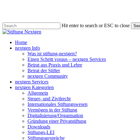
Skip
to
main
content
Hit enter to search or ESC to close
Sea
Close
Search
search
Menu
Home
nextgen Info
Was ist stiftung-nextgen?
Einen Schritt voraus – nextgen Services
Beirat aus Praxis und Lehre
Beirat der Stifter
nextgen Community
nextgen Services
nextgen Kategorien
Allgemein
Steuer- und Zivilrecht
Internationales Stiftungswesen
Vermögen in der Stiftung
Digitalisierung/Organisation
Gründung einer Privatstiftung
Downloads
Stiftungs-LEI
Stiftungsgespräche