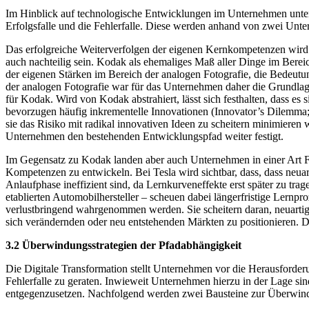
Im Hinblick auf technologische Entwicklungen im Unternehmen unte
Erfolgsfalle und die Fehlerfalle. Diese werden anhand von zwei Untern
Das erfolgreiche Weiterverfolgen der eigenen Kernkompetenzen wird i
auch nachteilig sein. Kodak als ehemaliges Maß aller Dinge im Berei
der eigenen Stärken im Bereich der analogen Fotografie, die Bedeutu
der analogen Fotografie war für das Unternehmen daher die Grundlage
für Kodak. Wird von Kodak abstrahiert, lässt sich festhalten, dass e
bevorzugen häufig inkrementelle Innovationen (Innovator’s Dilemma;
sie das Risiko mit radikal innovativen Ideen zu scheitern minimieren
Unternehmen den bestehenden Entwicklungspfad weiter festigt.
Im Gegensatz zu Kodak landen aber auch Unternehmen in einer Art Feh
Kompetenzen zu entwickeln. Bei Tesla wird sichtbar, dass, dass neuar
Anlaufphase ineffizient sind, da Lernkurveneffekte erst später zu t
etablierten Automobilhersteller – scheuen dabei längerfristige Lernpr
verlustbringend wahrgenommen werden. Sie scheitern daran, neuartige
sich verändernden oder neu entstehenden Märkten zu positionieren. 
3.2 Überwindungsstrategien der Pfadabhängigkeit
Die Digitale Transformation stellt Unternehmen vor die Herausforderun
Fehlerfalle zu geraten. Inwieweit Unternehmen hierzu in der Lage s
entgegenzusetzen. Nachfolgend werden zwei Bausteine zur Überwin