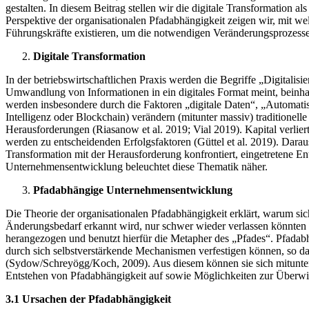
gestalten. In diesem Beitrag stellen wir die digitale Transformation
Perspektive der organisationalen Pfadabhängigkeit zeigen wir, mit w
Führungskräfte existieren, um die notwendigen Veränderungsprozesse
Digitale Transformation
In der betriebswirtschaftlichen Praxis werden die Begriffe „Digitali
Umwandlung von Informationen in ein digitales Format meint, beinha
werden insbesondere durch die Faktoren „digitale Daten“, „Automati
Intelligenz oder Blockchain) verändern (mitunter massiv) traditione
Herausforderungen (Riasanow et al. 2019; Vial 2019). Kapital verl
werden zu entscheidenden Erfolgsfaktoren (Güttel et al. 2019). Dara
Transformation mit der Herausforderung konfrontiert, eingetretene E
Unternehmensentwicklung beleuchtet diese Thematik näher.
Pfadabhängige Unternehmensentwicklung
Die Theorie der organisationalen Pfadabhängigkeit erklärt, warum sic
Änderungsbedarf erkannt wird, nur schwer wieder verlassen könnten
herangezogen und benutzt hierfür die Metapher des „Pfades“. Pfadabh
durch sich selbstverstärkende Mechanismen verfestigen können, so d
(Sydow/Schreyögg/Koch, 2009). Aus diesem können sie sich mitunter 
Entstehen von Pfadabhängigkeit auf sowie Möglichkeiten zur Überw
3.1 Ursachen der Pfadabhängigkeit