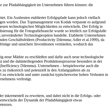
e zur Pfadabhängigkeit im Unternehmen führen können: die
et. Ein Ausbeuten etablierter Erfolgspfade kann jedoch vielfach
ngezogen werden. Das Topmanagement von Kodak verpasste es aufgrund
 neuen technologischen Möglichkeiten zu entwickeln. Der Erfolg in
erung für die Fotografiebranche wurde so letztlich zur Erfolgsfalle
tig unveränderter Technologieoption handelte. Etablierte Unternehmen
den Geschäftsfeldern (Productivity Dilemma; Adler et al.1999), da
gfristige und unsichere Investitionen vermieden, wodurch das
tig neue Märkte zu erschließen und dafür auch neue technologische
a) und die dahinterliegenden Produktionsprozesse besonders in der
 (Inefficiency Dilemma). Unternehmen – beispielsweise auch die
 zu risikoreich und potenziell in den Anfangsjahren als zu
t zu entwickeln und unter zunächst typischerweise hohen Verlusten in
rnehmens verfestigt.
r inkrementell zu erweitern, und dabei nicht in die Erfolgs- oder
u entwickeln der Dynamik der Pfadabhängigkeit etwas
etenzen.