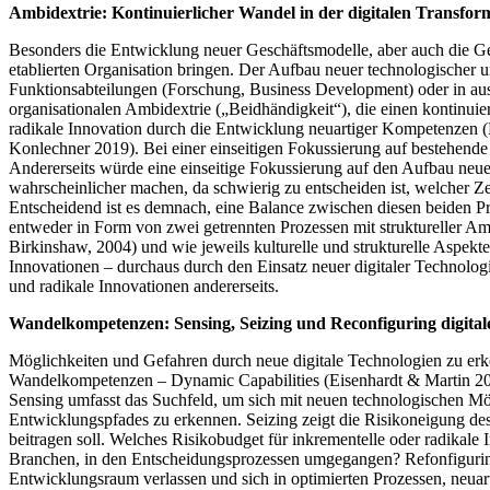
Ambidextrie: Kontinuierlicher Wandel in der digitalen Transfor
Besonders die Entwicklung neuer Geschäftsmodelle, aber auch die Ges
etablierten Organisation bringen. Der Aufbau neuer technologischer u
Funktionsabteilungen (Forschung, Business Development) oder in au
organisationalen Ambidextrie („Beidhändigkeit“), die einen kontinuie
radikale Innovation durch die Entwicklung neuartiger Kompetenzen (
Konlechner 2019). Bei einer einseitigen Fokussierung auf bestehende
Andererseits würde eine einseitige Fokussierung auf den Aufbau neue
wahrscheinlicher machen, da schwierig zu entscheiden ist, welcher Z
Entscheidend ist es demnach, eine Balance zwischen diesen beiden Pr
entweder in Form von zwei getrennten Prozessen mit struktureller Am
Birkinshaw, 2004) und wie jeweils kulturelle und strukturelle Aspekt
Innovationen – durchaus durch den Einsatz neuer digitaler Technologi
und radikale Innovationen andererseits.
Wandelkompetenzen: Sensing, Seizing und Reconfiguring digitale
Möglichkeiten und Gefahren durch neue digitale Technologien zu erk
Wandelkompetenzen – Dynamic Capabilities (Eisenhardt & Martin 200
Sensing umfasst das Suchfeld, um sich mit neuen technologischen M
Entwicklungspfades zu erkennen. Seizing zeigt die Risikoneigung des 
beitragen soll. Welches Risikobudget für inkrementelle oder radikal
Branchen, in den Entscheidungsprozessen umgegangen? Refonfigurin
Entwicklungsraum verlassen und sich in optimierten Prozessen, neuart