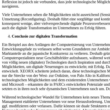
Reflexion ist jedoch nie verbunden, dass jede technologische Möglic
navigieren.
Viele Unternehmen sehen die Möglichkeiten nicht ausreichend (Sensing)
Umsetzung (Reconfiguring). Deshalb führt eine sorgfältige und konti
konsequent wenige, aber vielversprechende digitale Prozessverbess
auch die digitale Transformation im Unternehmen zu Erfolg führen.
Conclusio zur digitalen Transformation
Ein Beispiel aus den Anfängen der Computerisierung von Unternehmen
Entwicklungspfade zu verlassen selbst wenn Grundideen zur Ambide
Marktanteile an die japanische Konkurrenz zu verlieren. Deshalb gr
Computerspezialisten neue Geschäftsfelder aufzubauen, während we
von völlig neuen (digitalen) Technologien durch Inspiration und d
Möglichkeiten, um digitale Neuerungen zu entwickeln; mit Erfolg. D
entwickelt. XEORX scheiterte jedoch daran, diese technologischen Mö
nur die Strecke von der West- zur Ostküste, von Palo Alto in Kalif
technologischen Möglichkeiten und dem existierenden Unternehmen w
und Microsoft – erkannten die in PARCs entwickelten Potenziale und 
setzten es in ihren noch sehr dynamischen Unternehmen rasch um. Dort
Während technologischer Wandel für Unternehmen kein neues Thema is
Management etablierter Unternehmen vor neue Herausforderung. Um w
ggf. modifizieren oder verlassen. Dafür können sie duale Strukturen 