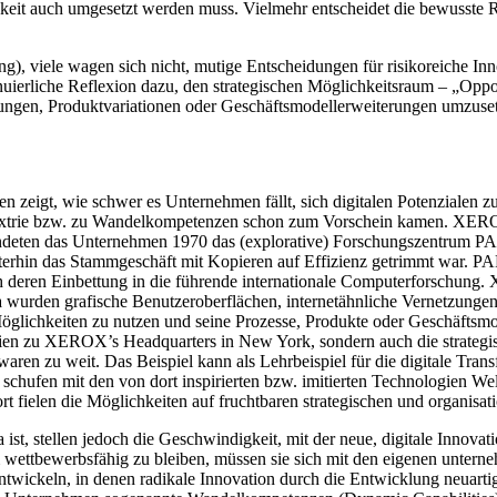
hkeit auch umgesetzt werden muss. Vielmehr entscheidet die bewusste 
, viele wagen sich nicht, mutige Entscheidungen für risikoreiche Innov
nuierliche Reflexion dazu, den strategischen Möglichkeitsraum – „Oppo
erungen, Produktvariationen oder Geschäftsmodellerweiterungen umzuse
 zeigt, wie schwer es Unternehmen fällt, sich digitalen Potenzialen z
xtrie bzw. zu Wandelkompetenzen schon zum Vorschein kamen. XEROX 
ündeten das Unternehmen 1970 das (explorative) Forschungszentrum PA
iterhin das Stammgeschäft mit Kopieren auf Effizienz getrimmt war.
urch deren Einbettung in die führende internationale Computerforsc
a wurden grafische Benutzeroberflächen, internetähnliche Vernetzunge
glichkeiten zu nutzen und seine Prozesse, Produkte oder Geschäftsmod
ornien zu XEROX’s Headquarters in New York, sondern auch die strate
aren zu weit. Das Beispiel kann als Lehrbeispiel für die digitale T
schufen mit den von dort inspirierten bzw. imitierten Technologien We
 fielen die Möglichkeiten auf fruchtbaren strategischen und organisat
t, stellen jedoch die Geschwindigkeit, mit der neue, digitale Innov
ettbewerbsfähig zu bleiben, müssen sie sich mit den eigenen untern
entwickeln, in denen radikale Innovation durch die Entwicklung neuarti