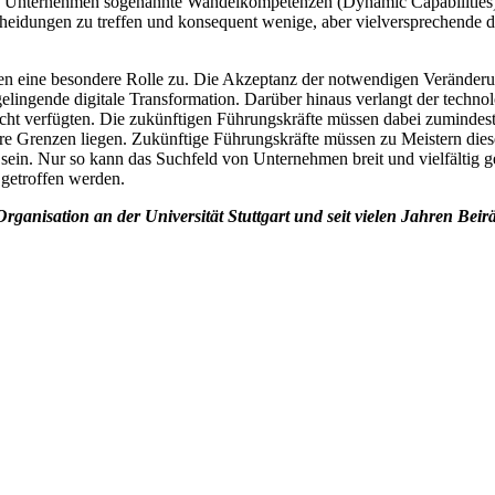
Unternehmen sogenannte Wandelkompetenzen (Dynamic Capabilities) en
cheidungen zu treffen und konsequent wenige, aber vielversprechende d
n eine besondere Rolle zu. Die Akzeptanz der notwendigen Veränderun
lingende digitale Transformation. Darüber hinaus verlangt der technol
cht verfügten. Die zukünftigen Führungskräfte müssen dabei zumindest
ihre Grenzen liegen. Zukünftige Führungskräfte müssen zu Meistern di
 sein. Nur so kann das Suchfeld von Unternehmen breit und vielfältig 
 getroffen werden.
ganisation an der Universität Stuttgart und seit vielen Jahren Beirä