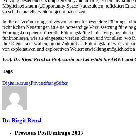
Nutzung bestehender Kompetenzen (Ambidextrie). Alternativ können 
Möglichkeitsraum („Opportunity Space“) auszuloten, reflektiert Ents
Geschäftsmodellerweiterungen umzusetzen.
In diesen Veränderungsprozessen kommt insbesondere Führungskräfte
technischen Neuerungen ist eine notwendige Voraussetzung für eine ge
Führungskompetenz, über die Führungskräfte in der Vergangenheit ni
funktionieren, wie sie eingesetzt werden können und vor allem, wo 
ihre Diener sein wollen, um in Zukunft als Führungskraft wirksam zu
von exploitativen und explorativen Weiterentwicklungsmöglichkeiten
Prof. Dr. Birgit Renzl ist Professorin am Lehrstuhl für ABWL und Or
Tags:
Digitalisierung
Privatstiftung
Stifter
Dr. Birgit Renzl
Previous Post
Umfrage 2017