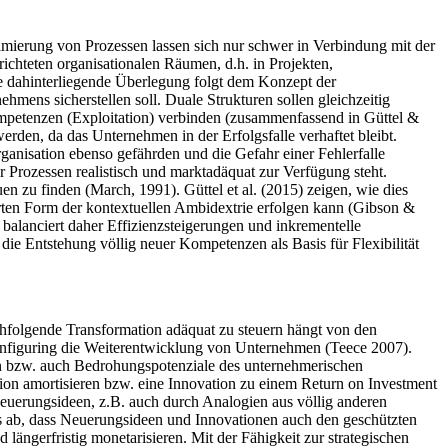
imierung von Prozessen lassen sich nur schwer in Verbindung mit der
ichteten organisationalen Räumen, d.h. in Projekten,
e dahinterliegende Überlegung folgt dem Konzept der
hmens sicherstellen soll. Duale Strukturen sollen gleichzeitig
ompetenzen (Exploitation) verbinden (zusammenfassend in Güttel &
rden, da das Unternehmen in der Erfolgsfalle verhaftet bleibt.
anisation ebenso gefährden und die Gefahr einer Fehlerfalle
 Prozessen realistisch und marktadäquat zur Verfügung steht.
 zu finden (March, 1991). Güttel et al. (2015) zeigen, wie dies
erten Form der kontextuellen Ambidextrie erfolgen kann (Gibson &
 balanciert daher Effizienzsteigerungen und inkrementelle
die Entstehung völlig neuer Kompetenzen als Basis für Flexibilität
hfolgende Transformation adäquat zu steuern hängt von den
onfiguring die Weiterentwicklung von Unternehmen (Teece 2007).
n bzw. auch Bedrohungspotenziale des unternehmerischen
tion amortisieren bzw. eine Innovation zu einem Return on Investment
Neuerungsideen, z.B. auch durch Analogien aus völlig anderen
 ab, dass Neuerungsideen und Innovationen auch den geschützten
längerfristig monetarisieren. Mit der Fähigkeit zur strategischen