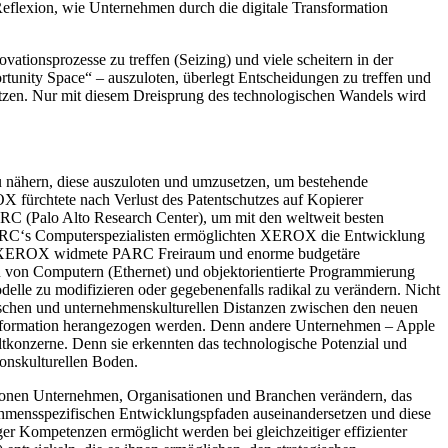
Reflexion, wie Unternehmen durch die digitale Transformation
ationsprozesse zu treffen (Seizing) und viele scheitern in der
rtunity Space“ – auszuloten, überlegt Entscheidungen zu treffen und
tzen. Nur mit diesem Dreisprung des technologischen Wandels wird
u nähern, diese auszuloten und umzusetzen, um bestehende
fürchtete nach Verlust des Patentschutzes auf Kopierer
RC (Palo Alto Research Center), um mit den weltweit besten
 PARC‘s Computerspezialisten ermöglichten XEROX die Entwicklung
hung. XEROX widmete PARC Freiraum und enorme budgetäre
n von Computern (Ethernet) und objektorientierte Programmierung
elle zu modifizieren oder gegebenenfalls radikal zu verändern. Nicht
gischen und unternehmenskulturellen Distanzen zwischen den neuen
ransformation herangezogen werden. Denn andere Unternehmen – Apple
ltkonzerne. Denn sie erkennten das technologische Potenzial und
ionskulturellen Boden.
ationen Unternehmen, Organisationen und Branchen verändern, das
ehmensspezifischen Entwicklungspfaden auseinandersetzen und diese
ger Kompetenzen ermöglicht werden bei gleichzeitiger effizienter