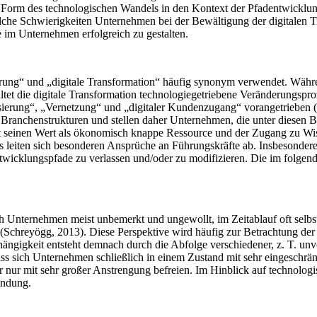
 als Form des technologischen Wandels in den Kontext der Pfadentwickl
elche Schwierigkeiten Unternehmen bei der Bewältigung der digitalen T
 im Unternehmen erfolgreich zu gestalten.
sierung“ und „digitale Transformation“ häufig synonym verwendet. Währe
ltet die digitale Transformation technologiegetriebene Veränderungsp
sierung“, „Vernetzung“ und „digitaler Kundenzugang“ vorangetrieben (
lle Branchenstrukturen und stellen daher Unternehmen, die unter diesen
iert seinen Wert als ökonomisch knappe Ressource und der Zugang zu W
us leiten sich besonderen Ansprüche an Führungskräfte ab. Insbesonder
ntwicklungspfade zu verlassen und/oder zu modifizieren. Die im folge
h Unternehmen meist unbemerkt und ungewollt, im Zeitablauf oft selbst
 (Schreyögg, 2013). Diese Perspektive wird häufig zur Betrachtung 
ängigkeit entsteht demnach durch die Abfolge verschiedener, z. T. unv
ass sich Unternehmen schließlich in einem Zustand mit sehr eingeschr
nur mit sehr großer Anstrengung befreien. Im Hinblick auf technolog
indung.