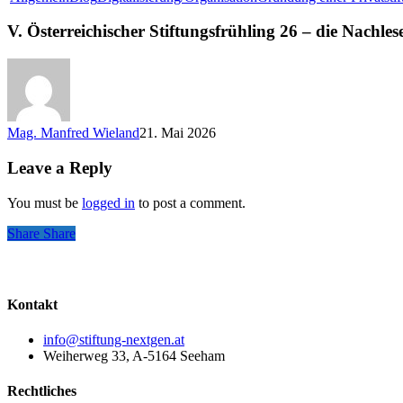
Juni
26
V. Österreichischer Stiftungsfrühling 26 – die Nachles
Mag. Manfred Wieland
21. Mai 2026
Leave a Reply
You must be
logged in
to post a comment.
Share
Share
Share
Kontakt
info@stiftung-nextgen.at
Weiherweg 33, A-5164 Seeham
Rechtliches