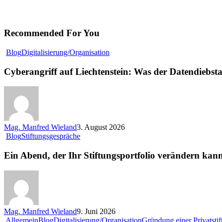
Recommended For You
Cyberangriff
Blog
Digitalisierung/Organisation
auf
Liechtenstein:
Cyberangriff auf Liechtenstein: Was der Datendiebstah
Was
der
Datendiebstahl
im
Stiftungsregister
für
Mag. Manfred Wieland
3. August 2026
Betroffene
Ein
Blog
Stiftungsgespräche
bedeutet
Abend,
der
Ein Abend, der Ihr Stiftungsportfolio verändern kann |
Ihr
Stiftungsportfolio
verändern
kann
||
Stiftertreffen
Mag. Manfred Wieland
9. Juni 2026
Linz
Allgemein
Blog
Digitalisierung/Organisation
Gründung einer Privatsti