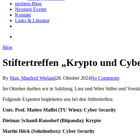
nextgen Blog
Nextgen Events
Kontakt
Links & Literatur
twitter
email
search
Blog
Stiftertreffen „Krypto und Cybe
By
Mag. Manfred Wieland
28. Oktober 2024
No Comments
Im Oktober durften wir in Salzburg, Linz und Wien Stifter und Vors
Folgende Experten begleiteten uns bei den Stiftertreffen:
Univ. Prof. Matteo Maffei (TU Wien): Cyber Security
Dietmar Schantl-Ransdorf (Bitpanda): Krypto
Martin Höck (Solutionbox): Cyber Security