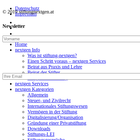
Datenschutz
© 2019 stiftungnextgen.at
Impressum
twitter
Newsletter
linkedin
email
Close
Home
Menu
nextgen Info
Was ist stiftung-nextgen?
Einen Schritt voraus – nextgen Services
Beirat aus Praxis und Lehre
Beirat der Stifter
nextgen Community
nextgen Services
nextgen Kategorien
Allgemein
Steuer- und Zivilrecht
Internationales Stiftungswesen
Vermögen in der Stiftung
Digitalisierung/Organisation
Gründung einer Privatstiftung
Downloads
Stiftungs-LEI
Stiftungsgespräche