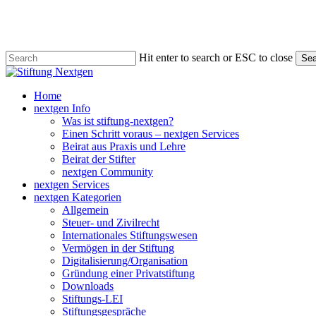
Skip
to
main
content
Hit enter to search or ESC to close
Sea
Close
Search
search
Menu
Home
nextgen Info
Was ist stiftung-nextgen?
Einen Schritt voraus – nextgen Services
Beirat aus Praxis und Lehre
Beirat der Stifter
nextgen Community
nextgen Services
nextgen Kategorien
Allgemein
Steuer- und Zivilrecht
Internationales Stiftungswesen
Vermögen in der Stiftung
Digitalisierung/Organisation
Gründung einer Privatstiftung
Downloads
Stiftungs-LEI
Stiftungsgespräche