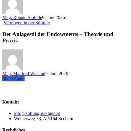
Mag. Ronald Stöferle
9. Juni 2026
Der
Vermögen in der Stiftung
Anlagestil
der
Der Anlagestil der Endowments – Theorie und
Endowments
Praxis
–
Theorie
und
Praxis
Mag. Manfred Wieland
9. Juni 2026
Share
Share
Share
Kontakt
info@stiftung-nextgen.at
Weiherweg 33, A-5164 Seeham
Rechtliches