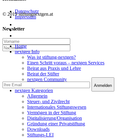
Datenschutz
© 2019 stiftungnextgen.at
Impressum
twitter
Newsletter
linkedin
email
Close
Home
Menu
nextgen Info
Was ist stiftung-nextgen?
Einen Schritt voraus – nextgen Services
Beirat aus Praxis und Lehre
Beirat der Stifter
nextgen Community
nextgen Services
nextgen Kategorien
Allgemein
Steuer- und Zivilrecht
Internationales Stiftungswesen
Vermögen in der Stiftung
Digitalisierung/Organisation
Gründung einer Privatstiftung
Downloads
Stiftungs-LEI