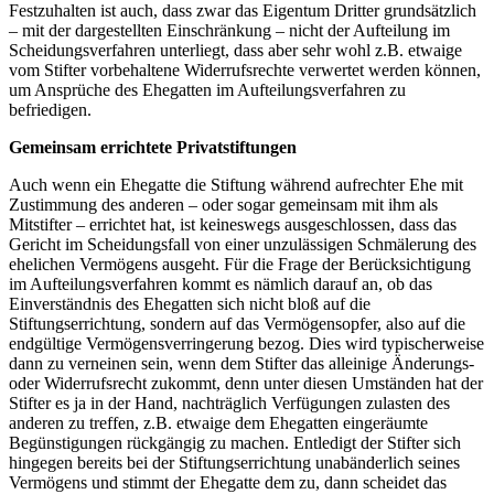
Festzuhalten ist auch, dass zwar das Eigentum Dritter grundsätzlich
– mit der dargestellten Einschränkung – nicht der Aufteilung im
Scheidungsverfahren unterliegt, dass aber sehr wohl z.B. etwaige
vom Stifter vorbehaltene Widerrufsrechte verwertet werden können,
um Ansprüche des Ehegatten im Aufteilungsverfahren zu
befriedigen.
Gemeinsam errichtete Privatstiftungen
Auch wenn ein Ehegatte die Stiftung während aufrechter Ehe mit
Zustimmung des anderen – oder sogar gemeinsam mit ihm als
Mitstifter – errichtet hat, ist keineswegs ausgeschlossen, dass das
Gericht im Scheidungsfall von einer unzulässigen Schmälerung des
ehelichen Vermögens ausgeht. Für die Frage der Berücksichtigung
im Aufteilungsverfahren kommt es nämlich darauf an, ob das
Einverständnis des Ehegatten sich nicht bloß auf die
Stiftungserrichtung, sondern auf das Vermögensopfer, also auf die
endgültige Vermögensverringerung bezog. Dies wird typischerweise
dann zu verneinen sein, wenn dem Stifter das alleinige Änderungs-
oder Widerrufsrecht zukommt, denn unter diesen Umständen hat der
Stifter es ja in der Hand, nachträglich Verfügungen zulasten des
anderen zu treffen, z.B. etwaige dem Ehegatten eingeräumte
Begünstigungen rückgängig zu machen. Entledigt der Stifter sich
hingegen bereits bei der Stiftungserrichtung unabänderlich seines
Vermögens und stimmt der Ehegatte dem zu, dann scheidet das