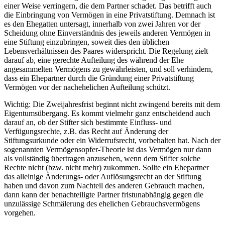
einer Weise verringern, die dem Partner schadet. Das betrifft auch
die Einbringung von Vermögen in eine Privatstiftung. Demnach ist
es den Ehegatten untersagt, innerhalb von zwei Jahren vor der
Scheidung ohne Einverständnis des jeweils anderen Vermögen in
eine Stiftung einzubringen, soweit dies den üblichen
Lebensverhältnissen des Paares widerspricht. Die Regelung zielt
darauf ab, eine gerechte Aufteilung des während der Ehe
angesammelten Vermögens zu gewährleisten, und soll verhindern,
dass ein Ehepartner durch die Gründung einer Privatstiftung
Vermögen vor der nachehelichen Aufteilung schützt.
Wichtig: Die Zweijahresfrist beginnt nicht zwingend bereits mit dem
Eigentumsübergang. Es kommt vielmehr ganz entscheidend auch
darauf an, ob der Stifter sich bestimmte Einfluss- und
Verfügungsrechte, z.B. das Recht auf Änderung der
Stiftungsurkunde oder ein Widerrufsrecht, vorbehalten hat. Nach der
sogenannten Vermögensopfer-Theorie ist das Vermögen nur dann
als vollständig übertragen anzusehen, wenn dem Stifter solche
Rechte nicht (bzw. nicht mehr) zukommen. Sollte ein Ehepartner
das alleinige Änderungs- oder Auflösungsrecht an der Stiftung
haben und davon zum Nachteil des anderen Gebrauch machen,
dann kann der benachteiligte Partner fristunabhängig gegen die
unzulässige Schmälerung des ehelichen Gebrauchsvermögens
vorgehen.