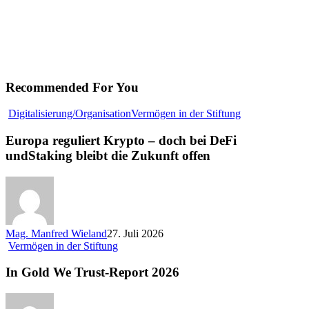
Recommended For You
Europa
Digitalisierung/Organisation
Vermögen in der Stiftung
reguliert
Krypto
Europa reguliert Krypto – doch bei DeFi
–
undStaking bleibt die Zukunft offen
doch
bei
DeFi
undStaking
bleibt
die
Mag. Manfred Wieland
27. Juli 2026
Zukunft
In
Vermögen in der Stiftung
offen
Gold
We
In Gold We Trust-Report 2026
Trust-
Report
2026