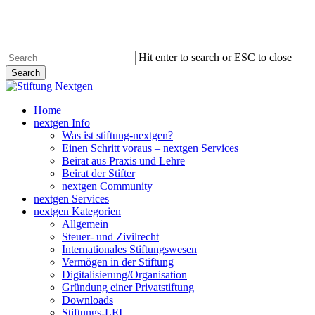
Skip
to
main
content
Hit enter to search or ESC to close
Search
Close
Search
search
Menu
Home
nextgen Info
Was ist stiftung-nextgen?
Einen Schritt voraus – nextgen Services
Beirat aus Praxis und Lehre
Beirat der Stifter
nextgen Community
nextgen Services
nextgen Kategorien
Allgemein
Steuer- und Zivilrecht
Internationales Stiftungswesen
Vermögen in der Stiftung
Digitalisierung/Organisation
Gründung einer Privatstiftung
Downloads
Stiftungs-LEI