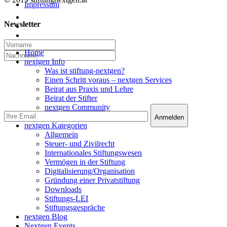
Impressum
twitter
Newsletter
linkedin
email
Close
Home
Menu
nextgen Info
Was ist stiftung-nextgen?
Einen Schritt voraus – nextgen Services
Beirat aus Praxis und Lehre
Beirat der Stifter
nextgen Community
nextgen Services
nextgen Kategorien
Allgemein
Steuer- und Zivilrecht
Internationales Stiftungswesen
Vermögen in der Stiftung
Digitalisierung/Organisation
Gründung einer Privatstiftung
Downloads
Stiftungs-LEI
Stiftungsgespräche
nextgen Blog
Nextgen Events