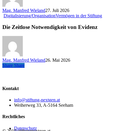
bleibt
die
Mag. Manfred Wieland
27. Juli 2026
Zukunft
Die
Digitalisierung/Organisation
Vermögen in der Stiftung
offen
Zeitlose
Notwendigkeit
Die Zeitlose Notwendigkeit von Evidenz
von
Evidenz
Mag. Manfred Wieland
26. Mai 2026
Share
Share
Share
Kontakt
info@stiftung-nextgen.at
Weiherweg 33, A-5164 Seeham
Rechtliches
Datenschutz
© 2019 stiftungnextgen.at