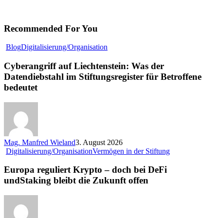
Recommended For You
Cyberangriff
Blog
Digitalisierung/Organisation
auf
Liechtenstein:
Cyberangriff auf Liechtenstein: Was der
Was
Datendiebstahl im Stiftungsregister für Betroffene
der
bedeutet
Datendiebstahl
im
Stiftungsregister
für
Betroffene
bedeutet
Mag. Manfred Wieland
3. August 2026
Europa
Digitalisierung/Organisation
Vermögen in der Stiftung
reguliert
Krypto
Europa reguliert Krypto – doch bei DeFi
–
undStaking bleibt die Zukunft offen
doch
bei
DeFi
undStaking