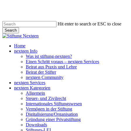
Skip
to
main
content
Hit enter to search or ESC to close
Search
Close
Search
search
Menu
Home
nextgen Info
Was ist stiftung-nextgen?
Einen Schritt voraus – nextgen Services
Beirat aus Praxis und Lehre
Beirat der Stifter
nextgen Community
nextgen Services
nextgen Kategorien
Allgemein
Steuer- und Zivilrecht
Internationales Stiftungswesen
Vermögen in der Stiftung
Digitalisierung/Organisation
Gründung einer Privatstiftung
Downloads
Stiftungs-LEI