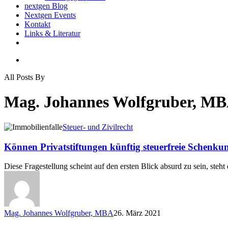
nextgen Blog
Nextgen Events
Kontakt
Links & Literatur
twitter
email
search
All Posts By
Mag. Johannes Wolfgruber, M
Können
Steuer- und Zivilrecht
Privatstiftungen
künftig
Können Privatstiftungen künftig steuerfreie Schenk
steuerfreie
Schenkungen
Diese Fragestellung scheint auf den ersten Blick absurd zu sein, steht
vornehmen?
Mag. Johannes Wolfgruber, MBA
26. März 2021