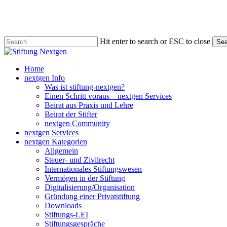
Skip
to
main
content
Hit enter to search or ESC to close
Sea
Close
Search
search
Menu
Home
nextgen Info
Was ist stiftung-nextgen?
Einen Schritt voraus – nextgen Services
Beirat aus Praxis und Lehre
Beirat der Stifter
nextgen Community
nextgen Services
nextgen Kategorien
Allgemein
Steuer- und Zivilrecht
Internationales Stiftungswesen
Vermögen in der Stiftung
Digitalisierung/Organisation
Gründung einer Privatstiftung
Downloads
Stiftungs-LEI
Stiftungsgespräche