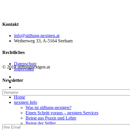
Kontakt
info@stiftung-nextgen.at
Weiherweg 33, A-5164 Seeham
Rechtliches
Datenschutz
© 2019 stiftungnextgen.at
Impressum
twitter
Newsletter
linkedin
email
Close
Home
Menu
nextgen Info
Was ist stiftung-nextgen?
Einen Schritt voraus – nextgen Services
Beirat aus Praxis und Lehre
Beirat der Stifter
nextgen Community