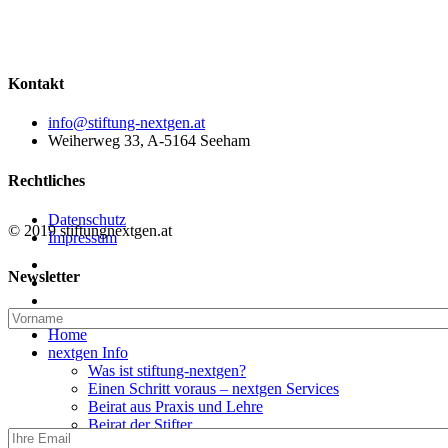
Kontakt
info@stiftung-nextgen.at
Weiherweg 33, A-5164 Seeham
Rechtliches
Datenschutz
© 2019 stiftungnextgen.at
Impressum
twitter
Newsletter
linkedin
email
Close
Home
Menu
nextgen Info
Was ist stiftung-nextgen?
Einen Schritt voraus – nextgen Services
Beirat aus Praxis und Lehre
Beirat der Stifter
nextgen Community