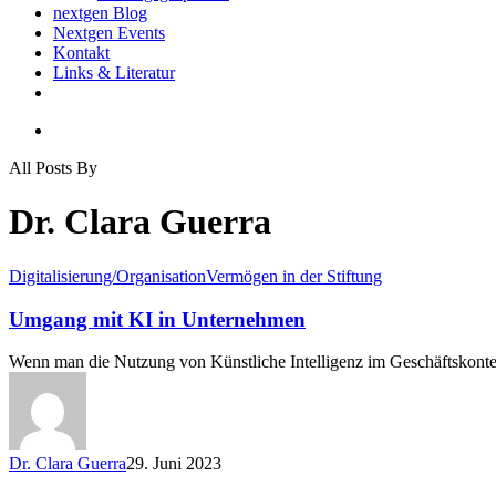
nextgen Blog
Nextgen Events
Kontakt
Links & Literatur
twitter
email
search
All Posts By
Dr. Clara Guerra
Umgang
Digitalisierung/Organisation
Vermögen in der Stiftung
mit
KI
Umgang mit KI in Unternehmen
in
Unternehmen
Wenn man die Nutzung von Künstliche Intelligenz im Geschäftskontex
Dr. Clara Guerra
29. Juni 2023