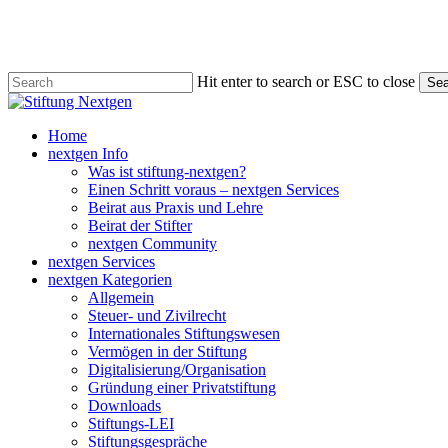
Skip
to
main
content
Hit enter to search or ESC to close
Sea
Close
Search
search
Menu
Home
nextgen Info
Was ist stiftung-nextgen?
Einen Schritt voraus – nextgen Services
Beirat aus Praxis und Lehre
Beirat der Stifter
nextgen Community
nextgen Services
nextgen Kategorien
Allgemein
Steuer- und Zivilrecht
Internationales Stiftungswesen
Vermögen in der Stiftung
Digitalisierung/Organisation
Gründung einer Privatstiftung
Downloads
Stiftungs-LEI
Stiftungsgespräche