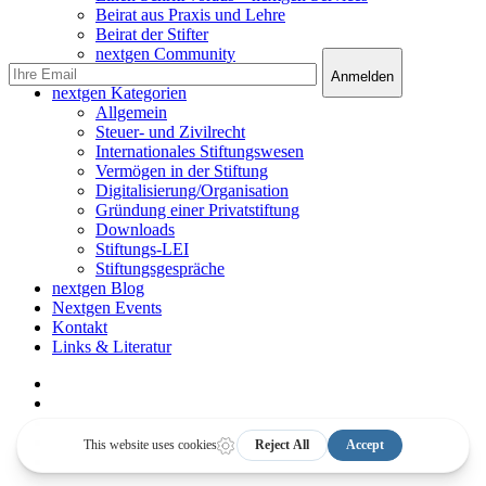
Beirat aus Praxis und Lehre
Beirat der Stifter
nextgen Community
nextgen Services
nextgen Kategorien
Allgemein
Steuer- und Zivilrecht
Internationales Stiftungswesen
Vermögen in der Stiftung
Digitalisierung/Organisation
Gründung einer Privatstiftung
Downloads
Stiftungs-LEI
Stiftungsgespräche
nextgen Blog
Nextgen Events
Kontakt
Links & Literatur
facebook
linkedin
youtube
instagram
email