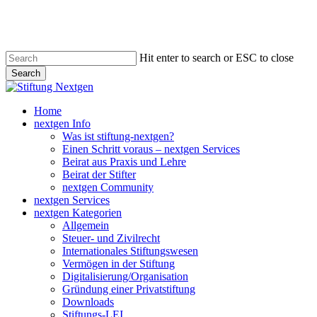
Skip
to
main
content
Hit enter to search or ESC to close
Search
Close
Search
search
Menu
Home
nextgen Info
Was ist stiftung-nextgen?
Einen Schritt voraus – nextgen Services
Beirat aus Praxis und Lehre
Beirat der Stifter
nextgen Community
nextgen Services
nextgen Kategorien
Allgemein
Steuer- und Zivilrecht
Internationales Stiftungswesen
Vermögen in der Stiftung
Digitalisierung/Organisation
Gründung einer Privatstiftung
Downloads
Stiftungs-LEI