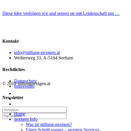
Diese Idee verfolgen wir und setzen sie mit Leidenschaft um …
Kontakt
info@stiftung-nextgen.at
Weiherweg 33, A-5164 Seeham
Rechtliches
Datenschutz
© 2019 stiftungnextgen.at
Impressum
twitter
Newsletter
linkedin
email
Close
Home
Menu
nextgen Info
Was ist stiftung-nextgen?
Einen Schritt voraus – nextgen Services