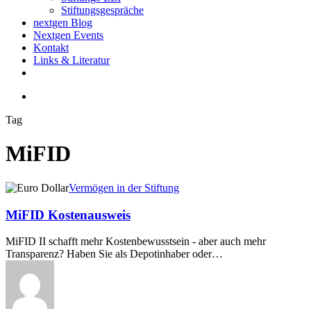
Stiftungsgespräche
nextgen Blog
Nextgen Events
Kontakt
Links & Literatur
twitter
email
search
Tag
MiFID
MiFID
Vermögen in der Stiftung
Kostenausweis
MiFID Kostenausweis
MiFID II schafft mehr Kostenbewusstsein - aber auch mehr
Transparenz? Haben Sie als Depotinhaber oder…