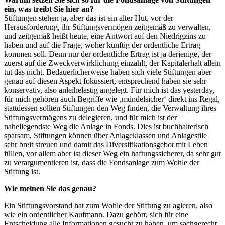
ein, was treibt Sie hier an?
Stiftungen stehen ja, aber das ist ein alter Hut, vor der
Herausforderung, ihr Stiftungsvermögen zeitgemäß zu verwalten,
und zeitgemäß heißt heute, eine Antwort auf den Niedrigzins zu
haben und auf die Frage, woher künftig der ordentliche Ertrag
kommen soll. Denn nur der ordentliche Ertrag ist ja derjenige, der
zuerst auf die Zweckverwirklichung einzahlt, der Kapitalerhalt allein
tut das nicht. Bedauerlicherweise haben sich viele Stiftungen aber
genau auf diesen Aspekt fokussiert, entsprechend haben sie sehr
konservativ, also anleihelastig angelegt. Für mich ist das yesterday,
für mich gehören auch Begriffe wie ‚mündelsicher‘ direkt ins Regal,
stattdessen sollten Stiftungen den Weg finden, die Verwaltung ihres
Stiftungsvermögens zu delegieren, und für mich ist der
naheliegendste Weg die Anlage in Fonds. Dies ist buchhalterisch
sparsam, Stiftungen können über Anlageklassen und Anlagestile
sehr breit streuen und damit das Diversifikationsgebot mit Leben
füllen, vor allem aber ist dieser Weg ein haftungssicherer, da sehr gut
zu verargumentieren ist, dass die Fondsanlage zum Wohle der
Stiftung ist.
Wie meinen Sie das genau?
Ein Stiftungsvorstand hat zum Wohle der Stiftung zu agieren, also
wie ein ordentlicher Kaufmann. Dazu gehört, sich für eine
Entscheidung alle Informationen gesucht zu haben, um sachgerecht