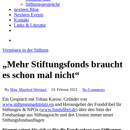
Stiftungsgespräche
nextgen Blog
Nextgen Events
Kontakt
Links & Literatur
twitter
email
search
Vermögen in der Stiftung
„Mehr Stiftungsfonds braucht
es schon mal nicht“
By
Mag. Manfred Wieland
24. Februar 2021
No Comments
Ein Gespräch mit Tobias Karow, Gründer von
www.stiftungsmarktplatz.eu
und Herausgeber der FondsFibel für
Stiftungen & NPOs (
www.fondsfibel.de
) über den Sinn der
Fondsanlage aus Stiftungssicht und den Unsinn immer neuer
Stiftungsfondsauflagen
Warum setzen Sie sich so für die Fondsanlage von Stiftungen