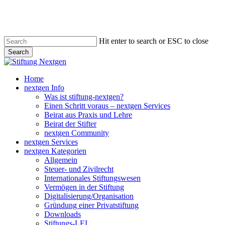
Skip
to
main
content
Hit enter to search or ESC to close
Search
Close
Search
search
Menu
Home
nextgen Info
Was ist stiftung-nextgen?
Einen Schritt voraus – nextgen Services
Beirat aus Praxis und Lehre
Beirat der Stifter
nextgen Community
nextgen Services
nextgen Kategorien
Allgemein
Steuer- und Zivilrecht
Internationales Stiftungswesen
Vermögen in der Stiftung
Digitalisierung/Organisation
Gründung einer Privatstiftung
Downloads
Stiftungs-LEI