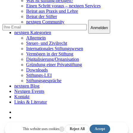
Was ist stiftung-nextgen?
Einen Schritt voraus – nextgen Services
Beirat aus Praxis und Lehre
Beirat der Stifter
nextgen Community
nextgen Services
nextgen Kategorien
Allgemein
Steuer- und Zivilrecht
Internationales Stiftungswesen
Vermögen in der Stiftung
Digitalisierung/Organisation
Gründung einer Privatstiftung
Downloads
Stiftungs-LEI
Stiftungsgespräche
nextgen Blog
Nextgen Events
Kontakt
Links & Literatur
facebook
linkedin
youtube
instagram