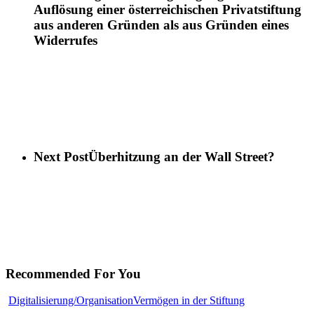
Auflösung einer österreichischen Privatstiftung
aus anderen Gründen als aus Gründen eines
Widerrufes
Next Post
Überhitzung an der Wall Street?
Recommended For You
Europa
Digitalisierung/Organisation
Vermögen in der Stiftung
reguliert