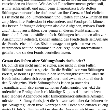
entscheiden zu können. Wie das bei Einzelinvestments gehen soll,
ist mir schleierhaft, und auch beim Themenkreis ESG stoßen
Stiftungsverantwortliche doch rasch an ihre Grenzen Und ehrlich:
Es ist nicht ihr Job, Unternehmen und Staaten auf ESG-Kriterien hin
zu prüfen, ihre Profession ist eine andere, und Fondsprofis können
das besser. Stiftungen delegieren also die Aufgaben, müssen Fonds
„nur“ richtig auswählen, aber genau an diesem Punkt macht es
ihnen die Informationsfülle einfach. Stiftungen bekommen alles zur
Ausschüttung geliefert, können anhand des Fondscharts seit Auflage
des Fonds sehen, ob das Risikomanagement gehalten was es
versprochen hat und bekommen in der Regel viele Informationen
geliefert, die sie den Fonds beurteilen lassen.
Genau das liefern aber Stiftungsfonds doch, oder?
Da bin ich mir nicht mehr so sicher, also nicht in allen Fällen.
Stiftungsfonds wurden speziell für die Bedürfnisse von Stiftungen
kreiert, so heißt es jedenfalls in den Marketingbroschüren, aber die
Bedürfnisse haben sich eben geändert, und zwar strukturell durch
den Niedrigzins. Viele Stiftungsfonds leiden ja unter das
Japanifizierung, also einem zu hohen Anleiheanteil, der jetzt die
ordentlichen Erträge durch rückläufige Kupons dahinschmelzen
lässt. Höhere Aktienquote oder Einkommensorientiertere Anlagen
müssten in Stiftungsfonds jetzt die Antwort sein, aber das können sie
qua Anlageregularien bzw. Konzept nicht. Diese sind einfach zu eng
gestrickt. Für Stiftungen gibt es aber den Ausweg, nicht mehr einen