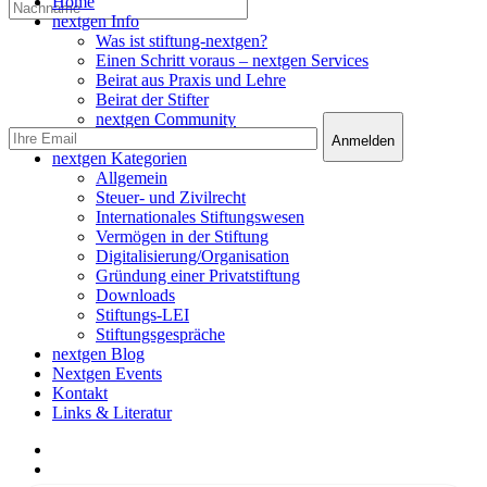
Close
Home
Menu
nextgen Info
Was ist stiftung-nextgen?
Einen Schritt voraus – nextgen Services
Beirat aus Praxis und Lehre
Beirat der Stifter
nextgen Community
nextgen Services
nextgen Kategorien
Allgemein
Steuer- und Zivilrecht
Internationales Stiftungswesen
Vermögen in der Stiftung
Digitalisierung/Organisation
Gründung einer Privatstiftung
Downloads
Stiftungs-LEI
Stiftungsgespräche
nextgen Blog
Nextgen Events
Kontakt
Links & Literatur
facebook
linkedin