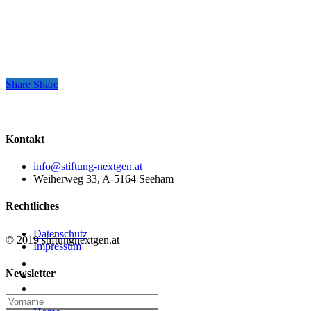
Share
Share
Share
Kontakt
info@stiftung-nextgen.at
Weiherweg 33, A-5164 Seeham
Rechtliches
Datenschutz
© 2019 stiftungnextgen.at
Impressum
twitter
Newsletter
linkedin
email