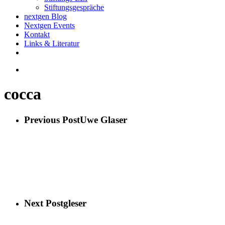
Stiftungsgespräche
nextgen Blog
Nextgen Events
Kontakt
Links & Literatur
twitter
email
search
cocca
Previous Post
Uwe Glaser
Next Post
gleser