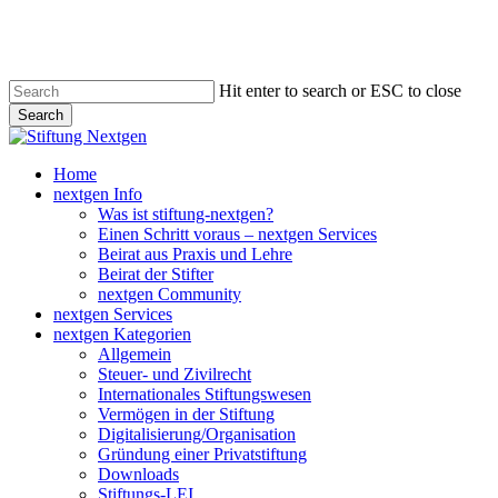
Skip
to
main
content
Hit enter to search or ESC to close
Search
Close
Search
search
Menu
Home
nextgen Info
Was ist stiftung-nextgen?
Einen Schritt voraus – nextgen Services
Beirat aus Praxis und Lehre
Beirat der Stifter
nextgen Community
nextgen Services
nextgen Kategorien
Allgemein
Steuer- und Zivilrecht
Internationales Stiftungswesen
Vermögen in der Stiftung
Digitalisierung/Organisation
Gründung einer Privatstiftung
Downloads
Stiftungs-LEI