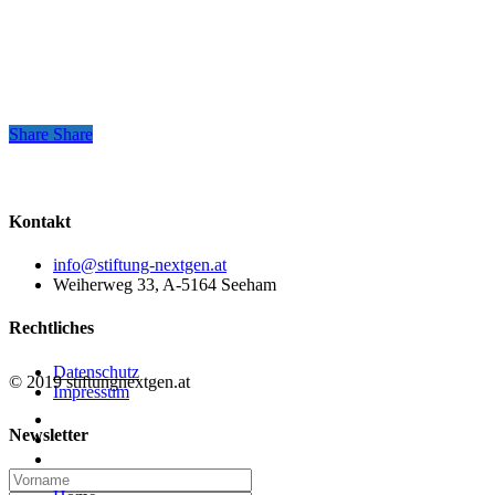
Share
Share
Share
Kontakt
info@stiftung-nextgen.at
Weiherweg 33, A-5164 Seeham
Rechtliches
Datenschutz
© 2019 stiftungnextgen.at
Impressum
twitter
Newsletter
linkedin
email