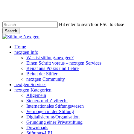
Skip
to
main
content
Hit enter to search or ESC to close
Search
Close
Search
search
Menu
Home
nextgen Info
Was ist stiftung-nextgen?
Einen Schritt voraus – nextgen Services
Beirat aus Praxis und Lehre
Beirat der Stifter
nextgen Community
nextgen Services
nextgen Kategorien
Allgemein
Steuer- und Zivilrecht
Internationales Stiftungswesen
Vermögen in der Stiftung
Digitalisierung/Organisation
Gründung einer Privatstiftung
Downloads
Stiftungs-LEI