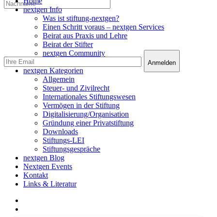
Close
Home
Menu
nextgen Info
Was ist stiftung-nextgen?
Einen Schritt voraus – nextgen Services
Beirat aus Praxis und Lehre
Beirat der Stifter
nextgen Community
nextgen Services
nextgen Kategorien
Allgemein
Steuer- und Zivilrecht
Internationales Stiftungswesen
Vermögen in der Stiftung
Digitalisierung/Organisation
Gründung einer Privatstiftung
Downloads
Stiftungs-LEI
Stiftungsgespräche
nextgen Blog
Nextgen Events
Kontakt
Links & Literatur
facebook
linkedin