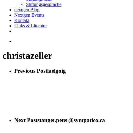
Stiftungsgespräche
nextgen Blog
Nextgen Events
Kontakt
Links & Literatur
twitter
email
search
christazeller
Previous Post
laelgoig
Next Post
stanger.peter@sympatico.ca