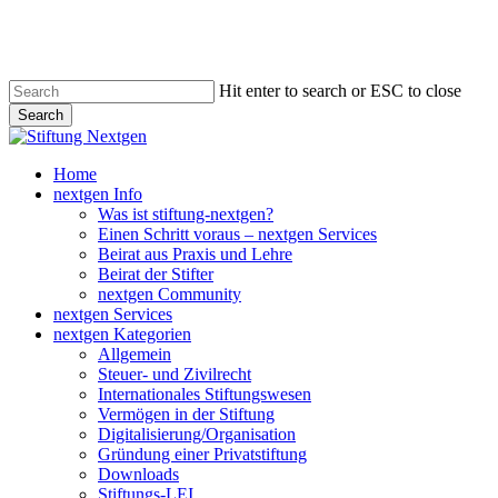
Skip
to
main
content
Hit enter to search or ESC to close
Search
Close
Search
search
Menu
Home
nextgen Info
Was ist stiftung-nextgen?
Einen Schritt voraus – nextgen Services
Beirat aus Praxis und Lehre
Beirat der Stifter
nextgen Community
nextgen Services
nextgen Kategorien
Allgemein
Steuer- und Zivilrecht
Internationales Stiftungswesen
Vermögen in der Stiftung
Digitalisierung/Organisation
Gründung einer Privatstiftung
Downloads
Stiftungs-LEI