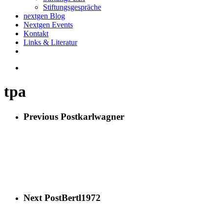
Stiftungsgespräche
nextgen Blog
Nextgen Events
Kontakt
Links & Literatur
twitter
email
search
tpa
Previous Post
karlwagner
Next Post
Bertl1972