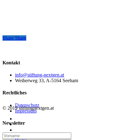
Share
Share
Share
Kontakt
info@stiftung-nextgen.at
Weiherweg 33, A-5164 Seeham
Rechtliches
Datenschutz
© 2019 stiftungnextgen.at
Impressum
twitter
Newsletter
linkedin
email