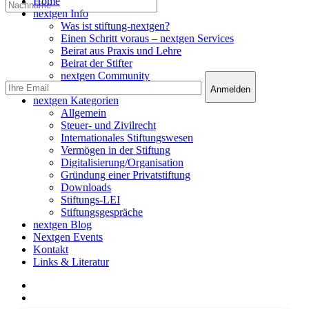
Close
Home
Menu
nextgen Info
Was ist stiftung-nextgen?
Einen Schritt voraus – nextgen Services
Beirat aus Praxis und Lehre
Beirat der Stifter
nextgen Community
nextgen Services
nextgen Kategorien
Allgemein
Steuer- und Zivilrecht
Internationales Stiftungswesen
Vermögen in der Stiftung
Digitalisierung/Organisation
Gründung einer Privatstiftung
Downloads
Stiftungs-LEI
Stiftungsgespräche
nextgen Blog
Nextgen Events
Kontakt
Links & Literatur
facebook
linkedin