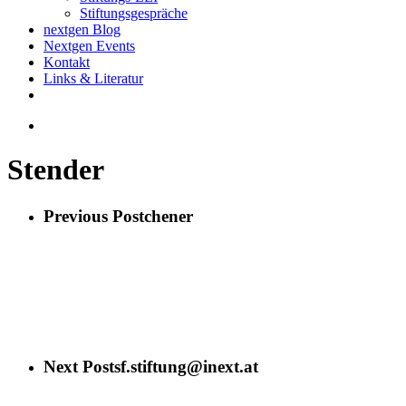
Stiftungsgespräche
nextgen Blog
Nextgen Events
Kontakt
Links & Literatur
twitter
email
search
Stender
Previous Post
chener
Next Post
sf.stiftung@inext.at