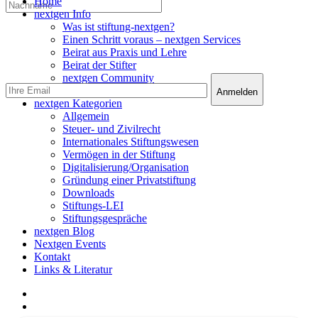
Close
Home
Menu
nextgen Info
Was ist stiftung-nextgen?
Einen Schritt voraus – nextgen Services
Beirat aus Praxis und Lehre
Beirat der Stifter
nextgen Community
nextgen Services
nextgen Kategorien
Allgemein
Steuer- und Zivilrecht
Internationales Stiftungswesen
Vermögen in der Stiftung
Digitalisierung/Organisation
Gründung einer Privatstiftung
Downloads
Stiftungs-LEI
Stiftungsgespräche
nextgen Blog
Nextgen Events
Kontakt
Links & Literatur
facebook
linkedin