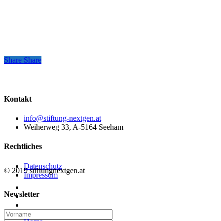
Share
Share
Share
Kontakt
info@stiftung-nextgen.at
Weiherweg 33, A-5164 Seeham
Rechtliches
Datenschutz
© 2019 stiftungnextgen.at
Impressum
twitter
Newsletter
linkedin
email