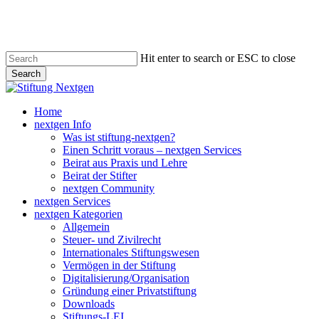
Skip
to
main
content
Hit enter to search or ESC to close
Search
Close
Search
search
Menu
Home
nextgen Info
Was ist stiftung-nextgen?
Einen Schritt voraus – nextgen Services
Beirat aus Praxis und Lehre
Beirat der Stifter
nextgen Community
nextgen Services
nextgen Kategorien
Allgemein
Steuer- und Zivilrecht
Internationales Stiftungswesen
Vermögen in der Stiftung
Digitalisierung/Organisation
Gründung einer Privatstiftung
Downloads
Stiftungs-LEI