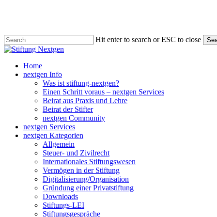
Skip
to
main
content
Hit enter to search or ESC to close
Sea
Close
Search
search
Menu
Home
nextgen Info
Was ist stiftung-nextgen?
Einen Schritt voraus – nextgen Services
Beirat aus Praxis und Lehre
Beirat der Stifter
nextgen Community
nextgen Services
nextgen Kategorien
Allgemein
Steuer- und Zivilrecht
Internationales Stiftungswesen
Vermögen in der Stiftung
Digitalisierung/Organisation
Gründung einer Privatstiftung
Downloads
Stiftungs-LEI
Stiftungsgespräche