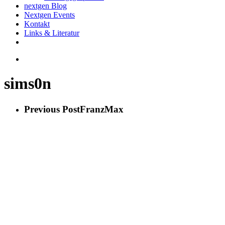
nextgen Blog
Nextgen Events
Kontakt
Links & Literatur
twitter
email
search
sims0n
Previous Post
FranzMax