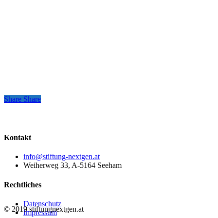
Share
Share
Share
Kontakt
info@stiftung-nextgen.at
Weiherweg 33, A-5164 Seeham
Rechtliches
Datenschutz
© 2019 stiftungnextgen.at
Impressum