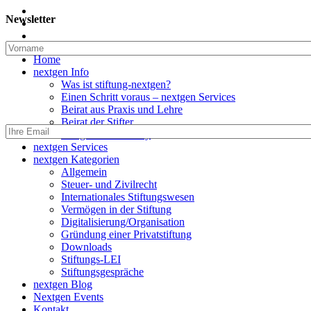
twitter
Newsletter
linkedin
email
Close
Home
Menu
nextgen Info
Was ist stiftung-nextgen?
Einen Schritt voraus – nextgen Services
Beirat aus Praxis und Lehre
Beirat der Stifter
nextgen Community
nextgen Services
nextgen Kategorien
Allgemein
Steuer- und Zivilrecht
Internationales Stiftungswesen
Vermögen in der Stiftung
Digitalisierung/Organisation
Gründung einer Privatstiftung
Downloads
Stiftungs-LEI
Stiftungsgespräche
nextgen Blog
Nextgen Events
Kontakt