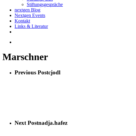
Stiftungsgespräche
nextgen Blog
Nextgen Events
Kontakt
Links & Literatur
twitter
email
search
Marschner
Previous Post
cjodl
Next Post
nadja.hafez