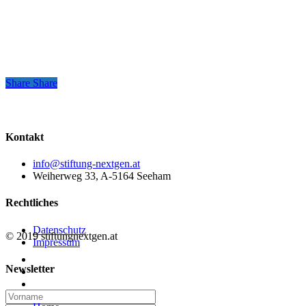
Share
Share
Share
Kontakt
info@stiftung-nextgen.at
Weiherweg 33, A-5164 Seeham
Rechtliches
Datenschutz
© 2019 stiftungnextgen.at
Impressum
twitter
Newsletter
linkedin
email