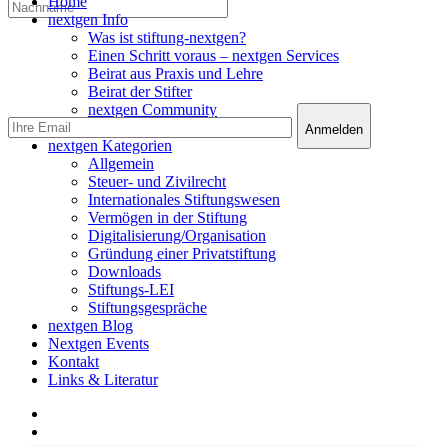
Close
Home
Menu
nextgen Info
Was ist stiftung-nextgen?
Einen Schritt voraus – nextgen Services
Beirat aus Praxis und Lehre
Beirat der Stifter
nextgen Community
nextgen Services
nextgen Kategorien
Allgemein
Steuer- und Zivilrecht
Internationales Stiftungswesen
Vermögen in der Stiftung
Digitalisierung/Organisation
Gründung einer Privatstiftung
Downloads
Stiftungs-LEI
Stiftungsgespräche
nextgen Blog
Nextgen Events
Kontakt
Links & Literatur
facebook
linkedin