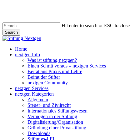
Skip
to
main
content
Hit enter to search or ESC to close
Search
Close
Search
search
Menu
Home
nextgen Info
Was ist stiftung-nextgen?
Einen Schritt voraus – nextgen Services
Beirat aus Praxis und Lehre
Beirat der Stifter
nextgen Community
nextgen Services
nextgen Kategorien
Allgemein
Steuer- und Zivilrecht
Internationales Stiftungswesen
Vermögen in der Stiftung
Digitalisierung/Organisation
Gründung einer Privatstiftung
Downloads
Stiftungs-LEI