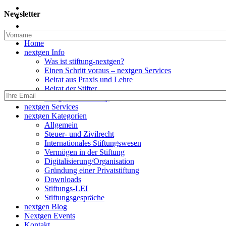
twitter
Newsletter
linkedin
email
Close
Home
Menu
nextgen Info
Was ist stiftung-nextgen?
Einen Schritt voraus – nextgen Services
Beirat aus Praxis und Lehre
Beirat der Stifter
nextgen Community
nextgen Services
nextgen Kategorien
Allgemein
Steuer- und Zivilrecht
Internationales Stiftungswesen
Vermögen in der Stiftung
Digitalisierung/Organisation
Gründung einer Privatstiftung
Downloads
Stiftungs-LEI
Stiftungsgespräche
nextgen Blog
Nextgen Events
Kontakt