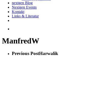
nextgen Blog
Nextgen Events
Kontakt
Links & Literatur
twitter
email
search
ManfredW
Previous Post
Harwalik