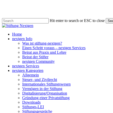
Skip
to
main
content
Hit enter to search or ESC to close
Sea
Close
Search
search
Menu
Home
nextgen Info
Was ist stiftung-nextgen?
Einen Schritt voraus – nextgen Services
Beirat aus Praxis und Lehre
Beirat der Stifter
nextgen Community
nextgen Services
nextgen Kategorien
Allgemein
Steuer- und Zivilrecht
Internationales Stiftungswesen
Vermögen in der Stiftung
Digitalisierung/Organisation
Gründung einer Privatstiftung
Downloads
Stiftungs-LEI
Stiftungsgespräche