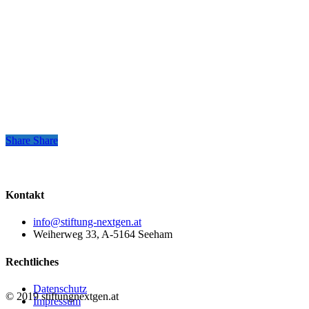
Share
Share
Share
Kontakt
info@stiftung-nextgen.at
Weiherweg 33, A-5164 Seeham
Rechtliches
Datenschutz
© 2019 stiftungnextgen.at
Impressum