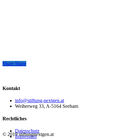
Share
Share
Share
Kontakt
info@stiftung-nextgen.at
Weiherweg 33, A-5164 Seeham
Rechtliches
Datenschutz
© 2019 stiftungnextgen.at
Impressum