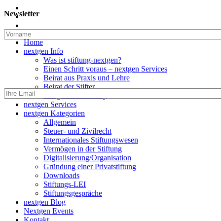
twitter
Newsletter
linkedin
email
Close
Home
Menu
nextgen Info
Was ist stiftung-nextgen?
Einen Schritt voraus – nextgen Services
Beirat aus Praxis und Lehre
Beirat der Stifter
nextgen Community
nextgen Services
nextgen Kategorien
Allgemein
Steuer- und Zivilrecht
Internationales Stiftungswesen
Vermögen in der Stiftung
Digitalisierung/Organisation
Gründung einer Privatstiftung
Downloads
Stiftungs-LEI
Stiftungsgespräche
nextgen Blog
Nextgen Events
Kontakt