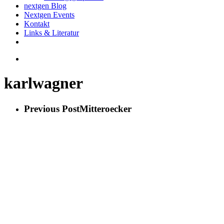
nextgen Blog
Nextgen Events
Kontakt
Links & Literatur
twitter
email
search
karlwagner
Previous Post
Mitteroecker