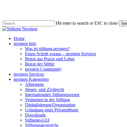
Skip
to
main
content
Hit enter to search or ESC to close
Sea
Close
Search
search
Menu
Home
nextgen Info
Was ist stiftung-nextgen?
Einen Schritt voraus – nextgen Services
Beirat aus Praxis und Lehre
Beirat der Stifter
nextgen Community
nextgen Services
nextgen Kategorien
Allgemein
Steuer- und Zivilrecht
Internationales Stiftungswesen
Vermögen in der Stiftung
Digitalisierung/Organisation
Gründung einer Privatstiftung
Downloads
Stiftungs-LEI
Stiftungsgespräche